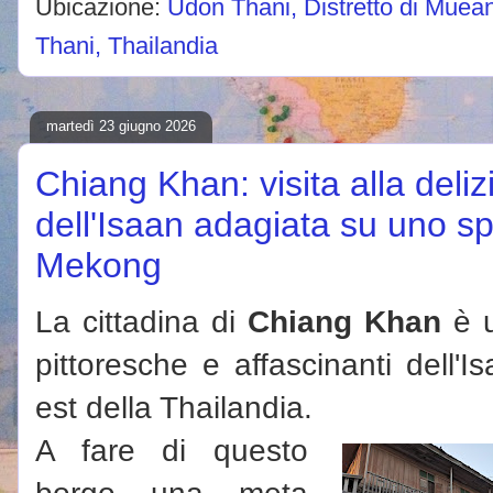
Ubicazione:
Udon Thani, Distretto di Muea
Thani, Thailandia
martedì 23 giugno 2026
Chiang Khan: visita alla deliz
dell'Isaan adagiata su uno sp
Mekong
La cittadina di
Chiang Khan
è u
pittoresche e affascinanti dell'I
est della Thailandia.
A fare di questo
borgo una meta