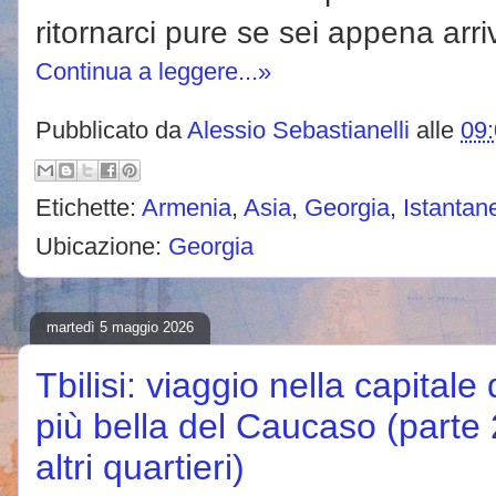
ritornarci pure se sei appena arri
Continua a leggere...»
Pubblicato da
Alessio Sebastianelli
alle
09
Etichette:
Armenia
,
Asia
,
Georgia
,
Istantan
Ubicazione:
Georgia
martedì 5 maggio 2026
Tbilisi: viaggio nella capitale 
più bella del Caucaso (parte 2
altri quartieri)