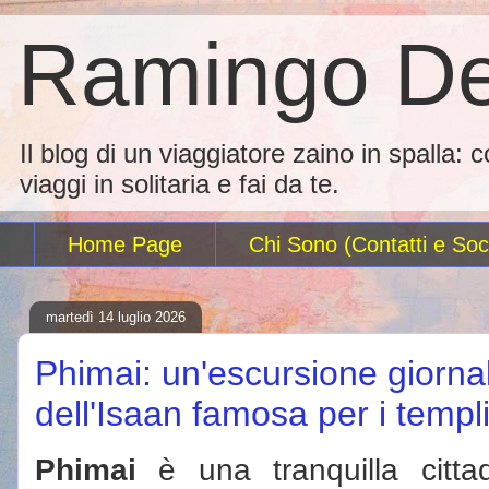
Ramingo De
Il blog di un viaggiatore zaino in spalla: 
viaggi in solitaria e fai da te.
Home Page
Chi Sono (Contatti e Soci
martedì 14 luglio 2026
Phimai: un'escursione giornal
dell'Isaan famosa per i templ
Phimai
è una tranquilla citta