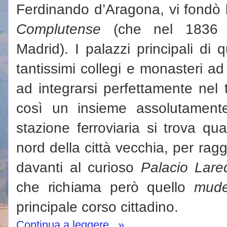
Ferdinando d’Aragona, vi fondò
Complutense
(che nel 1836 
Madrid).
I palazzi principali di 
tantissimi collegi e monasteri a
ad integrarsi perfettamente nel
così un insieme assolutament
stazione ferroviaria si trova qu
nord della città vecchia, per rag
davanti al curioso
Palacio Lare
che richiama però quello
mude
principale corso cittadino.
Continua a leggere...»