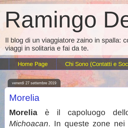
Ramingo De
Il blog di un viaggiatore zaino in spalla: 
viaggi in solitaria e fai da te.
Home Page
Chi Sono (Contatti e Soci
venerdì 27 settembre 2019
Morelia
Morelia
è il capoluogo dell
Michoacan
. In queste zone nei