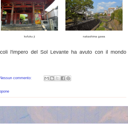
kofuku ji
nakashima gawa
oli l'impero del Sol Levante ha avuto con il mondo
Nessun commento:
appone