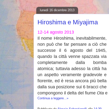
lunedì 16 dicembre 2013
Hiroshima e Miyajima
12-14 agosto 2013
Il nome Hiroshima, inevitabilmente,
non può che far pensare a ciò che
successe il 6 agosto del 1945,
quando la città venne spazzata via
completamente dalla bomba
atomica; tuttavia adesso la città ha
un aspetto veramente gradevole e
fiorente, ed è resa ancora più bella
dalla sua posizione sui 6 bracci che
compongono il delta del fiume
Ota
e 
Continua a leggere...»
Pubblicato da
Alessio Sebastianelli
alle
14:39