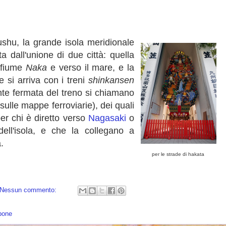
shu, la grande isola meridionale
a dall'unione di due città: quella
l fiume
Naka
e verso il mare, e la
e si arriva con i treni
shinkansen
ente fermata del treno si chiamano
ulle mappe ferroviarie), dei quali
er chi è diretto verso
Nagasaki
o
dell'isola, e che la collegano a
.
per le strade di hakata
Nessun commento:
pone