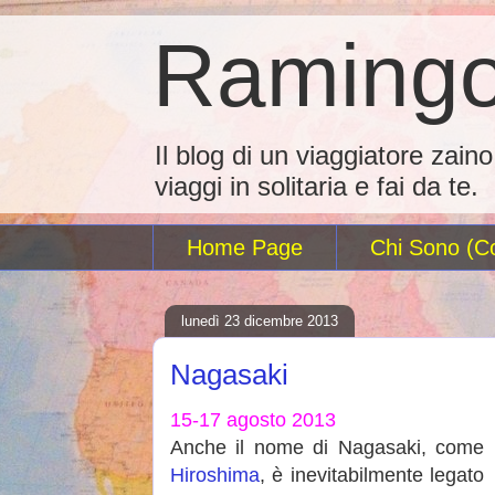
Ramingo
Il blog di un viaggiatore zain
viaggi in solitaria e fai da te.
Home Page
Chi Sono (Co
lunedì 23 dicembre 2013
Nagasaki
15-17 agosto 2013
Anche il nome di Nagasaki, come
Hiroshima
, è inevitabilmente legato