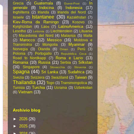
Guatemala
(8)
In
Grecia
(5)
Guest-Post
(1)
generale
(8)
Indocina
(8)
Indonesia
(17)
Inghilterra
(2)
Irlanda
(3)
Irlanda del Nord
(2)
Istantanee
(30)
Israele
(2)
Kazakhstan
(7)
Kiev-Roma da Ramingo
(23)
Kosovo
(3)
LatinoAmerica
(12)
Kyrghizstan
(4)
Laos
(7)
Lesotho
(2)
Liechtenstein
(2)
Lituania
Lettonia
(1)
(7)
Macedonia del Nord
(4)
Malaysia
(5)
Malta
Marocco
(12)
Messico
(16)
(2)
Moldova e
Myanmar
(9)
Transnistria
(2)
Mongolia
(3)
Norvegia
(3)
Olanda
(6)
Perù
(3)
Oman
(1)
Polonia
(7)
Portogallo
(7)
Repubblica Ceca
(1)
Roma e Lazio
(13)
Road to Nordkapp
(7)
Romania
(10)
Russia
(21)
Silkstan
Serbia
(2)
(16)
Singapore
(4)
Slovacchia
(1)
Slovenia
(1)
Spagna
(44)
Sri Lanka
(13)
Sudafrica
(16)
Taiwan
(9)
Svezia
(3)
Svizzera
(2)
Swaziland
(2)
Thailandia
(32)
Togo
(3)
Transmongolica
(6)
Turchia
(11)
Tunisia
(2)
Ucraina
(3)
Uzbekistan
Vietnam
(13)
(6)
Archivio blog
►
2026
(26)
►
2025
(38)
►
2024
(36)