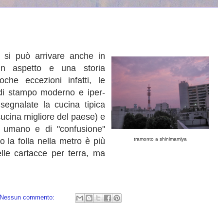
i si può arrivare anche in
un aspetto e una storia
che eccezioni infatti, le
no di stampo moderno e iper-
 segnalate la cucina tipica
cucina migliore del paese) e
re umano e di "confusione"
la folla nella metro è più
tramonto a shinimamiya
lle cartacce per terra, ma
Nessun commento: