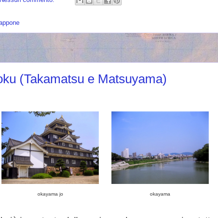
iappone
koku (Takamatsu e Matsuyama)
okayama jo
okayama