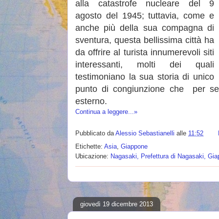
alla catastrofe nucleare del 9
agosto del 1945; tuttavia, come e
anche più della sua compagna di
sventura, questa bellissima città ha
da offrire al turista innumerevoli siti
interessanti, molti dei quali
testimoniano la sua storia di unico
punto di congiunzione che per sec
esterno.
Continua a leggere...»
Pubblicato da
Alessio Sebastianelli
alle
11:52
Etichette:
Asia
,
Giappone
Ubicazione:
Nagasaki, Prefettura di Nagasaki, Gi
giovedì 19 dicembre 2013