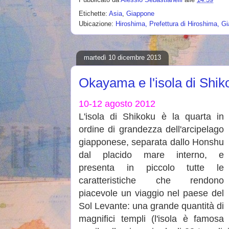
Etichette:
Asia
,
Giappone
Ubicazione:
Hiroshima, Prefettura di Hiroshima, G
martedì 10 dicembre 2013
Okayama e l'isola di Shi
10-12 agosto 2012
L'isola di Shikoku è la quarta in
ordine di grandezza dell'arcipelago
giapponese, separata dallo Honshu
dal placido mare interno, e
presenta in piccolo tutte le
caratteristiche che rendono
piacevole un viaggio nel paese del
Sol Levante: una grande quantità di
magnifici templi (l'isola è famosa