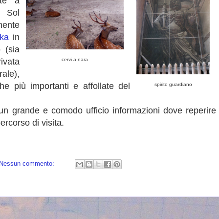
nte a
 Sol
mente
ka
in
 (sia
ivata
cervi a nara
rale),
he più importanti e affollate del
spirito guardiano
un grande e comodo ufficio informazioni dove reperire
percorso di visita.
Nessun commento: