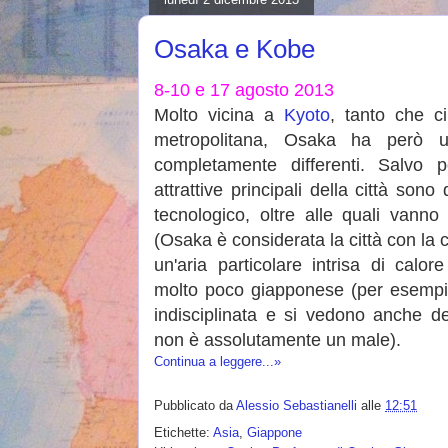
Osaka e Kobe
8-10 e 17 agosto 2013
Molto vicina a
Kyoto
, tanto che c
metropolitana, Osaka ha però 
completamente differenti. Salvo po
attrattive principali della città so
tecnologico, oltre alle quali vanno
(Osaka è considerata la città con la 
un'aria particolare intrisa di calo
molto poco giapponese (per esempio 
indisciplinata e si vedono anche de
non è assolutamente un male).
Continua a leggere...»
Pubblicato da
Alessio Sebastianelli
alle
12:51
Etichette:
Asia
,
Giappone