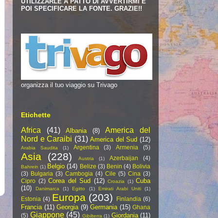
UTILIZZARLE A PATTO DI AVVERTIRMI E
POI SPECIFICARE LA FONTE. GRAZIE!!
organizza il tuo viaggio su Trivago
Etichette
Africa
(41)
America del
Albania
(8)
Nord e Caraibi
(31)
America del Sud
(12)
Argentina
(3)
Armenia
(5)
Arabia Saudita
(1)
Asia
(228)
Azerbaijan
(4)
Austria
(1)
Belgio
(14)
Belize
(3)
Benin
(4)
Bolivia
Bahrein
(1)
(3)
Bulgaria
(3)
Cambogia
(4)
Cile
(5)
Cina
(3)
Corea del Sud
(12)
Cuba
Cipro
(2)
Croazia
(1)
(10)
Danimarca
(1)
Egitto
(1)
Emirati Arabi Uniti
(1)
Europa
(203)
Estonia
(4)
Finlandia
(6)
Francia
(11)
Georgia
(9)
Germania
(15)
Ghana
Giappone
(45)
Giordania
(11)
(5)
Gibilterra
(1)