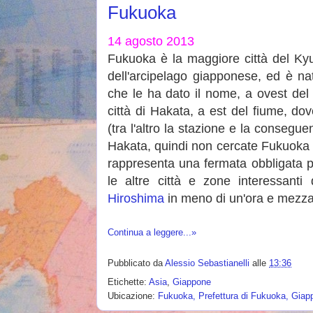
Fukuoka
14 agosto 2013
Fukuoka è la maggiore città del Kyu
dell'arcipelago giapponese, ed è nat
che le ha dato il nome, a ovest de
città di Hakata, a est del fiume, dov
(tra l'altro la stazione e la consegu
Hakata, quindi non cercate Fukuoka s
rappresenta una fermata obbligata p
le altre città e zone interessanti 
Hiroshima
in meno di un'ora e mezza
Continua a leggere...»
Pubblicato da
Alessio Sebastianelli
alle
13:36
Etichette:
Asia
,
Giappone
Ubicazione:
Fukuoka, Prefettura di Fukuoka, Giap