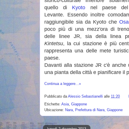
storico-culturale inferiore solame
quello di
Kyoto
nel paese del
Levante. Essendo inoltre comoda
raggiungibile sia da Kyoto che
Osa
poco più di una mezz'ora di treno
delle linee JR, sia della linea pr
Kintetsu
, la cui stazione è più cent
rappresenta una delle mete turistic
paese.
Davanti alla stazione JR c'è anche 
una pianta della città e pianificare il 
Continua a leggere...»
Pubblicato da
Alessio Sebastianelli
alle
11:20
Etichette:
Asia
,
Giappone
Ubicazione:
Nara, Prefettura di Nara, Giappone
lunedì 2 dicembre 2013