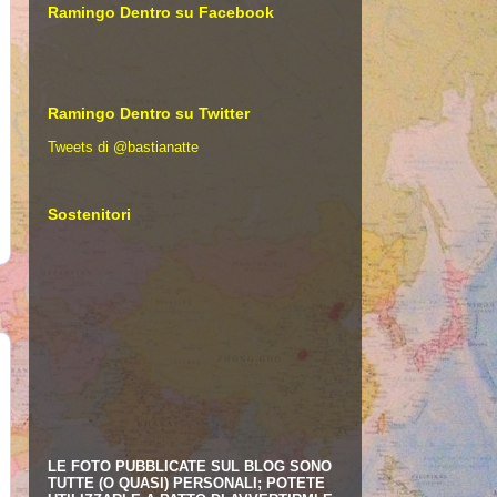
Ramingo Dentro su Facebook
Ramingo Dentro su Twitter
Tweets di @bastianatte
Sostenitori
LE FOTO PUBBLICATE SUL BLOG SONO
TUTTE (O QUASI) PERSONALI; POTETE