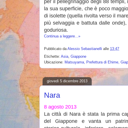
per il pellegrinaggio degli 88 templi,
la sua superficie, che è poco maggio
di isolette (quella rivolta verso il ma
più selvaggia e battuta dalle onde),
goduriosa.
Continua a leggere...»
Pubblicato da
Alessio Sebastianelli
alle
13:47
Etichette:
Asia
,
Giappone
Ubicazione:
Matsuyama, Prefettura di Ehime, Gia
giovedì 5 dicembre 2013
Nara
8 agosto 2013
La città di Nara è stata la prima ca
del Giappone e vanta un patri