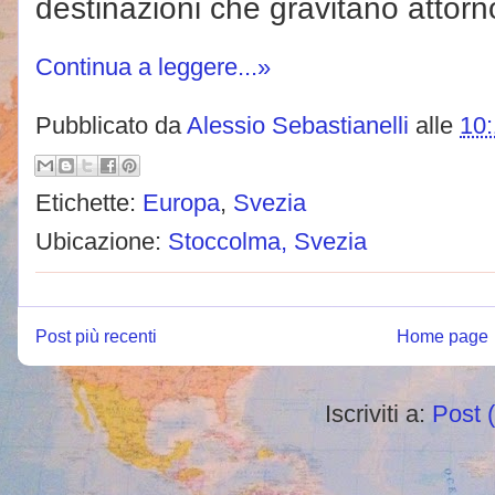
destinazioni che gravitano attorn
Continua a leggere...»
Pubblicato da
Alessio Sebastianelli
alle
10:
Etichette:
Europa
,
Svezia
Ubicazione:
Stoccolma, Svezia
Post più recenti
Home page
Iscriviti a:
Post 