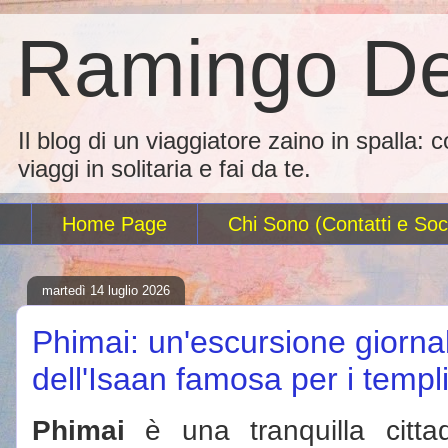
Ramingo De
Il blog di un viaggiatore zaino in spalla: 
viaggi in solitaria e fai da te.
Home Page
Chi Sono (Contatti e Soci
martedì 14 luglio 2026
Phimai: un'escursione giornal
dell'Isaan famosa per i templ
Phimai
è una tranquilla citta