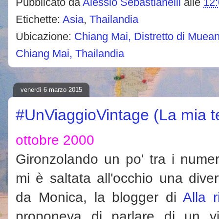
Pubblicato da
Alessio Sebastianelli
alle
12
Etichette:
Asia
,
Thailandia
Ubicazione:
Chiang Mai, Distretto di Muean
Chiang Mai, Thailandia
venerdì 6 marzo 2015
#UnViaggioVintage (La mia te
ottobre 2000
Gironzolando un po' tra i numer
mi è saltata all'occhio una dive
da Monica, la blogger di
Alla 
proponeva di parlare di un vi