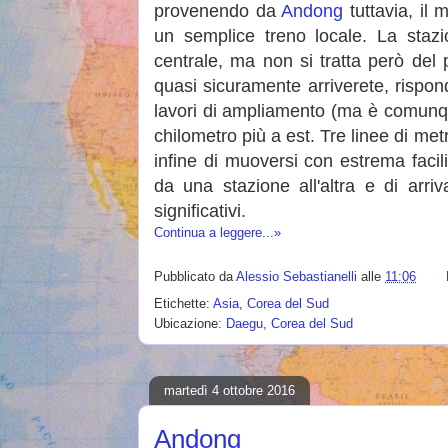
provenendo da
Andong
tuttavia, il
un semplice treno locale. La stazi
centrale, ma non si tratta però del 
quasi sicuramente arriverete, rispo
lavori di ampliamento (ma è comunqu
chilometro più a est. Tre linee di me
infine di muoversi con estrema facil
da una stazione all'altra e di arriv
significativi.
Continua a leggere...»
Pubblicato da
Alessio Sebastianelli
alle
11:06
Etichette:
Asia
,
Corea del Sud
Ubicazione:
Daegu, Corea del Sud
martedì 4 ottobre 2016
Andong