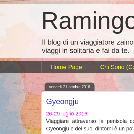
Ramingo
Il blog di un viaggiatore zain
viaggi in solitaria e fai da te.
Home Page
Chi Sono (Co
venerdì 21 ottobre 2016
Gyeongju
26-29 luglio 2016
Viaggiare attraverso la penisola 
Gyeongju e dei suoi dintorni è un po