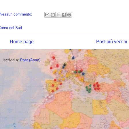
Nessun commento:
Corea del Sud
Home page
Post più vecchi
Iscriviti a:
Post (Atom)