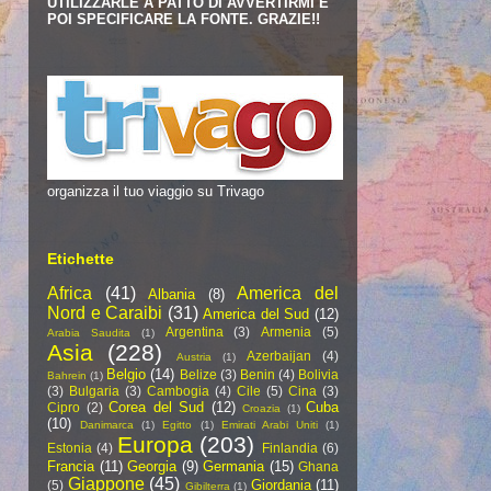
UTILIZZARLE A PATTO DI AVVERTIRMI E
POI SPECIFICARE LA FONTE. GRAZIE!!
organizza il tuo viaggio su Trivago
Etichette
Africa
(41)
America del
Albania
(8)
Nord e Caraibi
(31)
America del Sud
(12)
Argentina
(3)
Armenia
(5)
Arabia Saudita
(1)
Asia
(228)
Azerbaijan
(4)
Austria
(1)
Belgio
(14)
Belize
(3)
Benin
(4)
Bolivia
Bahrein
(1)
(3)
Bulgaria
(3)
Cambogia
(4)
Cile
(5)
Cina
(3)
Corea del Sud
(12)
Cuba
Cipro
(2)
Croazia
(1)
(10)
Danimarca
(1)
Egitto
(1)
Emirati Arabi Uniti
(1)
Europa
(203)
Estonia
(4)
Finlandia
(6)
Francia
(11)
Georgia
(9)
Germania
(15)
Ghana
Giappone
(45)
Giordania
(11)
(5)
Gibilterra
(1)