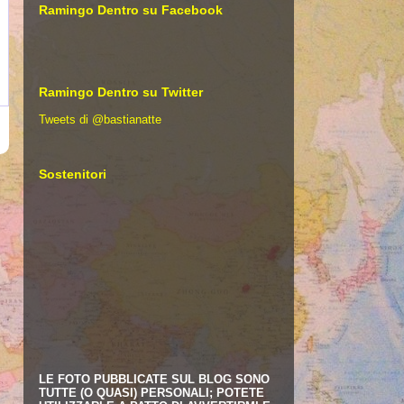
Ramingo Dentro su Facebook
Ramingo Dentro su Twitter
Tweets di @bastianatte
Sostenitori
LE FOTO PUBBLICATE SUL BLOG SONO
TUTTE (O QUASI) PERSONALI; POTETE