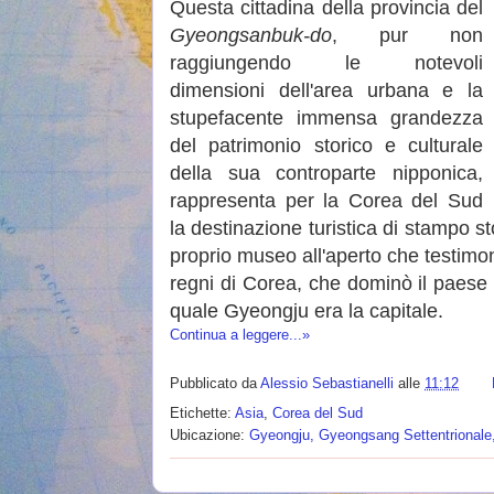
Questa cittadina della provincia del
Gyeongsanbuk-do
, pur non
raggiungendo le notevoli
dimensioni dell'area urbana e la
stupefacente immensa grandezza
del patrimonio storico e culturale
della sua controparte nipponica,
rappresenta per la Corea del Sud
la destinazione turistica di stampo s
proprio museo all'aperto che testimoni
regni di Corea, che dominò il paese u
quale Gyeongju era la capitale.
Continua a leggere...»
Pubblicato da
Alessio Sebastianelli
alle
11:12
Etichette:
Asia
,
Corea del Sud
Ubicazione:
Gyeongju, Gyeongsang Settentrionale