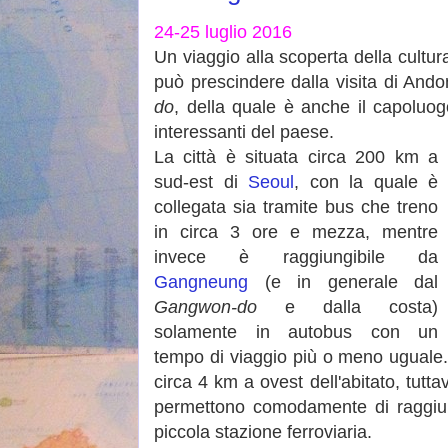
24-25 luglio 2016
Un viaggio alla scoperta della cultur
può prescindere dalla visita di Ando
do
, della quale è anche il capoluogo
interessanti del paese.
La città è situata circa 200 km a
sud-est di
Seoul
, con la quale è
collegata sia tramite bus che treno
in circa 3 ore e mezza, mentre
invece è raggiungibile da
Gangneung
(e in generale dal
Gangwon-do
e dalla costa)
solamente in autobus con un
tempo di viaggio più o meno uguale.
circa 4 km a ovest dell'abitato, tutta
permettono comodamente di raggiung
piccola stazione ferroviaria.