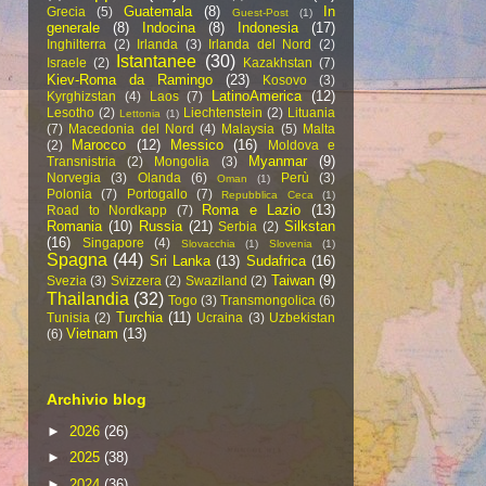
Guatemala
(8)
In
Grecia
(5)
Guest-Post
(1)
generale
(8)
Indocina
(8)
Indonesia
(17)
Inghilterra
(2)
Irlanda
(3)
Irlanda del Nord
(2)
Istantanee
(30)
Israele
(2)
Kazakhstan
(7)
Kiev-Roma da Ramingo
(23)
Kosovo
(3)
LatinoAmerica
(12)
Kyrghizstan
(4)
Laos
(7)
Lesotho
(2)
Liechtenstein
(2)
Lituania
Lettonia
(1)
(7)
Macedonia del Nord
(4)
Malaysia
(5)
Malta
Marocco
(12)
Messico
(16)
(2)
Moldova e
Myanmar
(9)
Transnistria
(2)
Mongolia
(3)
Norvegia
(3)
Olanda
(6)
Perù
(3)
Oman
(1)
Polonia
(7)
Portogallo
(7)
Repubblica Ceca
(1)
Roma e Lazio
(13)
Road to Nordkapp
(7)
Romania
(10)
Russia
(21)
Silkstan
Serbia
(2)
(16)
Singapore
(4)
Slovacchia
(1)
Slovenia
(1)
Spagna
(44)
Sri Lanka
(13)
Sudafrica
(16)
Taiwan
(9)
Svezia
(3)
Svizzera
(2)
Swaziland
(2)
Thailandia
(32)
Togo
(3)
Transmongolica
(6)
Turchia
(11)
Tunisia
(2)
Ucraina
(3)
Uzbekistan
Vietnam
(13)
(6)
Archivio blog
►
2026
(26)
►
2025
(38)
►
2024
(36)