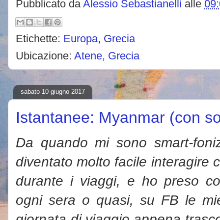
Pubblicato da
Alessio Sebastianelli
alle
09
Etichette:
Europa
,
Grecia
Ubicazione:
Atene, Grecia
sabato 10 giugno 2017
Istantanee: Myanmar (con sor
Da quando mi sono smart-foniz
diventato molto facile interagire
durante i viaggi, e ho preso cos
ogni sera o quasi, su FB le mie 
giornata di viaggio appena trascors