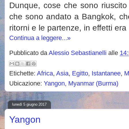
Dunque, cose che sono riuscito a
che sono andato a Bangkok, che p
ritorni e le partenze, in effetti era
Continua a leggere...»
Pubblicato da
Alessio Sebastianelli
alle
14
Etichette:
Africa
,
Asia
,
Egitto
,
Istantanee
,
M
Ubicazione:
Yangon, Myanmar (Burma)
lunedì 5 giugno 2017
Yangon