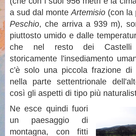
(che con i suoi 956 metri è la cima 
a sud dal monte
Artemisio
(con la p
Peschio
, che arriva a 939 m), s
piuttosto umido e dalle temperatu
che nel resto dei Castelli
storicamente l'insediamento uman
c'è solo una piccola frazione di 
nella parte settentrionale dell'
così gli aspetti di tipo più naturalis
Ne esce quindi fuori
un paesaggio di
montagna, con fitti