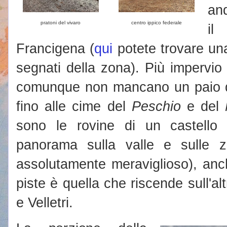
an
pratoni del vivaro
centro ippico federale
il
Francigena (
qui
potete trovare una
segnati della zona). Più impervio è
comunque non mancano un paio di 
fino alle cime del
Peschio
e del
sono le rovine di un castello
panorama sulla valle e sulle 
assolutamente meraviglioso), anc
piste è quella che riscende sull'al
e Velletri.