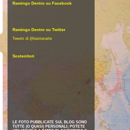
Ramingo Dentro su Facebook
Ramingo Dentro su Twitter
Tweets di @bastianatte
Sostenitori
LE FOTO PUBBLICATE SUL BLOG SONO
TUTTE (O QUASI) PERSONALI; POTETE