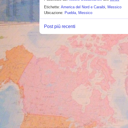
Etichette:
America del Nord e Caraibi
,
Messico
Ubicazione:
Puebla, Messico
Post più recenti