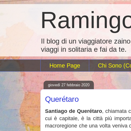
Ramingo
Il blog di un viaggiatore zain
viaggi in solitaria e fai da te.
Home Page
Chi Sono (Co
giovedì 27 febbraio 2020
Querétaro
Santiago de Querétaro
, chiamata
cui è capitale, è la città più import
macroregione che una volta veniva