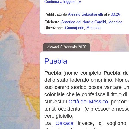
Continua a leggere...»
Pubblicato da
Alessio Sebastianelli
alle
08:26
Etichette:
America del Nord e Caraibi
,
Messico
Ubicazione:
Guanajuato, Messico
giovedì 6 febbraio 2020
Puebla
Puebla
(nome completo
Puebla de
dello stato federato omonimo. Nonost
suo centro storico possa vantare un 
coloniale che le conferisce il titolo
sud-est di
Città del Messico
, percorr
turisti occidentali (e pressoché ness
vero gioiello.
Da
Oaxaca
invece, ci vogliono