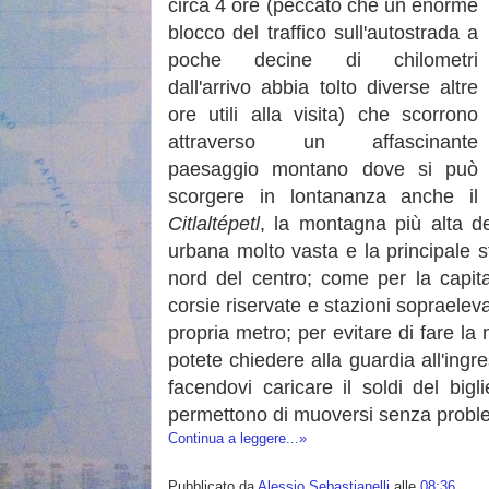
circa 4 ore (peccato che un enorme
blocco del traffico sull'autostrada a
poche decine di chilometri
dall'arrivo abbia tolto diverse altre
ore utili alla visita) che scorrono
attraverso un affascinante
paesaggio montano dove si può
scorgere in lontananza anche il
Citlaltépetl
, la montagna più alta d
urbana molto vasta e la principale 
nord del centro; come per la capit
corsie riservate e stazioni sopraele
propria metro; per evitare di fare la
potete chiedere alla guardia all'ing
facendovi caricare il soldi del big
permettono di muoversi senza problemi
Continua a leggere...»
Pubblicato da
Alessio Sebastianelli
alle
08:36