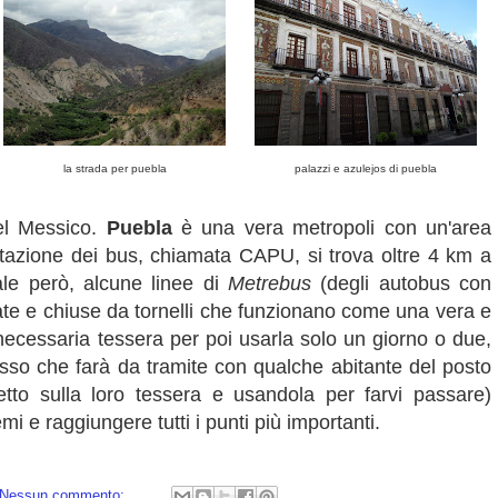
la strada per puebla
palazzi e azulejos di puebla
el Messico.
Puebla
è una vera metropoli con un'area
stazione dei bus, chiamata CAPU, si trova oltre 4 km a
ale però, alcune linee di
Metrebus
(degli autobus con
vate e chiuse da tornelli che funzionano come una vera e
 necessaria tessera per poi usarla solo un giorno o due,
resso che farà da tramite con qualche abitante del posto
lietto sulla loro tessera e usandola per farvi passare)
 e raggiungere tutti i punti più importanti.
Nessun commento: