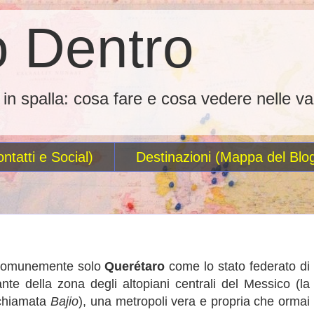
 Dentro
o in spalla: cosa fare e cosa vedere nelle va
ntatti e Social)
Destinazioni (Mappa del Blo
 comunemente solo
Querétaro
come lo stato federato di
ante della zona degli altopiani centrali del Messico (la
 chiamata
Bajio
), una metropoli vera e propria che ormai