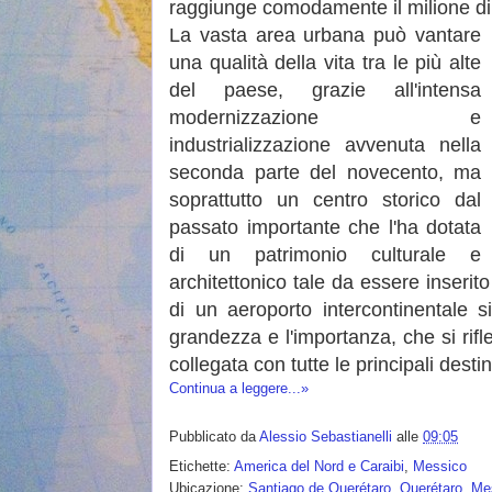
raggiunge comodamente il milione di 
La vasta area urbana può vantare
una qualità della vita tra le più alte
del paese, grazie all'intensa
modernizzazione e
industrializzazione avvenuta nella
seconda parte del novecento, ma
soprattutto un centro storico dal
passato importante che l'ha dotata
di un patrimonio culturale e
architettonico tale da essere inseri
di un aeroporto intercontinentale 
grandezza e l'importanza, che si ri
collegata con tutte le principali desti
Continua a leggere...»
Pubblicato da
Alessio Sebastianelli
alle
09:05
Etichette:
America del Nord e Caraibi
,
Messico
Ubicazione:
Santiago de Querétaro, Querétaro, Me