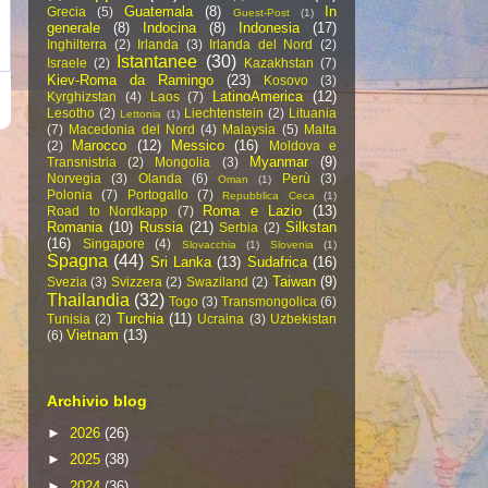
Guatemala
(8)
In
Grecia
(5)
Guest-Post
(1)
generale
(8)
Indocina
(8)
Indonesia
(17)
Inghilterra
(2)
Irlanda
(3)
Irlanda del Nord
(2)
Istantanee
(30)
Israele
(2)
Kazakhstan
(7)
Kiev-Roma da Ramingo
(23)
Kosovo
(3)
LatinoAmerica
(12)
Kyrghizstan
(4)
Laos
(7)
Lesotho
(2)
Liechtenstein
(2)
Lituania
Lettonia
(1)
(7)
Macedonia del Nord
(4)
Malaysia
(5)
Malta
Marocco
(12)
Messico
(16)
(2)
Moldova e
Myanmar
(9)
Transnistria
(2)
Mongolia
(3)
Norvegia
(3)
Olanda
(6)
Perù
(3)
Oman
(1)
Polonia
(7)
Portogallo
(7)
Repubblica Ceca
(1)
Roma e Lazio
(13)
Road to Nordkapp
(7)
Romania
(10)
Russia
(21)
Silkstan
Serbia
(2)
(16)
Singapore
(4)
Slovacchia
(1)
Slovenia
(1)
Spagna
(44)
Sri Lanka
(13)
Sudafrica
(16)
Taiwan
(9)
Svezia
(3)
Svizzera
(2)
Swaziland
(2)
Thailandia
(32)
Togo
(3)
Transmongolica
(6)
Turchia
(11)
Tunisia
(2)
Ucraina
(3)
Uzbekistan
Vietnam
(13)
(6)
Archivio blog
►
2026
(26)
►
2025
(38)
►
2024
(36)