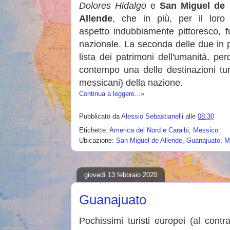
Dolores Hidalgo
e
San Miguel de
Allende
, che in più, per il loro
aspetto indubbiamente pittoresco, f
nazionale. La seconda delle due in p
lista dei patrimoni dell'umanità, p
contempo una delle destinazioni tur
messicani) della nazione.
Continua a leggere...»
Pubblicato da
Alessio Sebastianelli
alle
08:30
Etichette:
America del Nord e Caraibi
,
Messico
Ubicazione:
San Miguel de Allende, Guanajuato, 
giovedì 13 febbraio 2020
Guanajuato
Pochissimi turisti europei (al cont