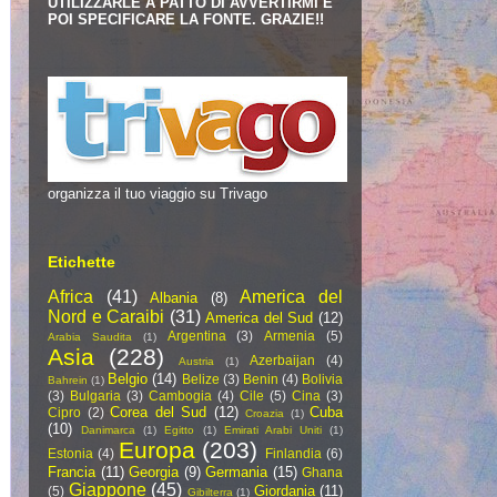
UTILIZZARLE A PATTO DI AVVERTIRMI E
POI SPECIFICARE LA FONTE. GRAZIE!!
organizza il tuo viaggio su Trivago
Etichette
Africa
(41)
America del
Albania
(8)
Nord e Caraibi
(31)
America del Sud
(12)
Argentina
(3)
Armenia
(5)
Arabia Saudita
(1)
Asia
(228)
Azerbaijan
(4)
Austria
(1)
Belgio
(14)
Belize
(3)
Benin
(4)
Bolivia
Bahrein
(1)
(3)
Bulgaria
(3)
Cambogia
(4)
Cile
(5)
Cina
(3)
Corea del Sud
(12)
Cuba
Cipro
(2)
Croazia
(1)
(10)
Danimarca
(1)
Egitto
(1)
Emirati Arabi Uniti
(1)
Europa
(203)
Estonia
(4)
Finlandia
(6)
Francia
(11)
Georgia
(9)
Germania
(15)
Ghana
Giappone
(45)
Giordania
(11)
(5)
Gibilterra
(1)