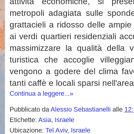
attività economiche, si pre
metropoli adagiata sulle spond
grattacieli a ridosso delle ampi
ai verdi quartieri residenziali a
massimizzare la qualità della v
turistica che accoglie villeggi
vengono a godere del clima favo
tanti caffè e locali sparsi nell'ar
Continua a leggere...»
Pubblicato da
Alessio Sebastianelli
alle
12
Etichette:
Asia
,
Israele
Ubicazione:
Tel Aviv, Israele