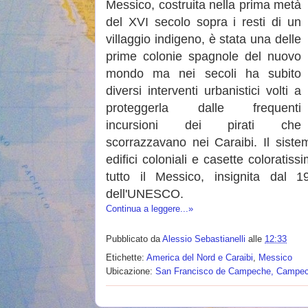
Messico, costruita nella prima metà
del XVI secolo sopra i resti di un
villaggio indigeno, è stata una delle
prime colonie spagnole del nuovo
mondo ma nei secoli ha subito
diversi interventi urbanistici volti a
proteggerla dalle frequenti
incursioni dei pirati che
scorrazzavano nei Caraibi. Il sistema
edifici coloniali e casette coloratis
tutto il Messico, insignita dal 1
dell'UNESCO.
Continua a leggere...»
Pubblicato da
Alessio Sebastianelli
alle
12:33
Etichette:
America del Nord e Caraibi
,
Messico
Ubicazione:
San Francisco de Campeche, Campec