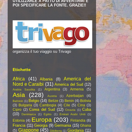
UTILIZZARLE A PATTO DI AVVERTIRMI E
POI SPECIFICARE LA FONTE. GRAZIE!!
organizza il tuo viaggio su Trivago
Etichette
Africa
(41)
America del
Albania
(8)
Nord e Caraibi
(31)
America del Sud
(12)
Argentina
(3)
Armenia
(5)
Arabia Saudita
(1)
Asia
(228)
Azerbaijan
(4)
Austria
(1)
Belgio
(14)
Belize
(3)
Benin
(4)
Bolivia
Bahrein
(1)
(3)
Bulgaria
(3)
Cambogia
(4)
Cile
(5)
Cina
(3)
Corea del Sud
(12)
Cuba
Cipro
(2)
Croazia
(1)
(10)
Danimarca
(1)
Egitto
(1)
Emirati Arabi Uniti
(1)
Europa
(203)
Estonia
(4)
Finlandia
(6)
Francia
(11)
Georgia
(9)
Germania
(15)
Ghana
Giappone
(45)
Giordania
(11)
(5)
Gibilterra
(1)