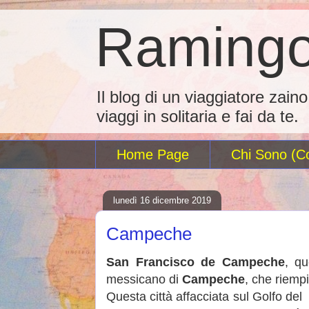
Ramingo
Il blog di un viaggiatore zain
viaggi in solitaria e fai da te.
Home Page
Chi Sono (Co
lunedì 16 dicembre 2019
Campeche
San Francisco de Campeche
, qu
messicano di
Campeche
, che riemp
Questa città affacciata sul Golfo del