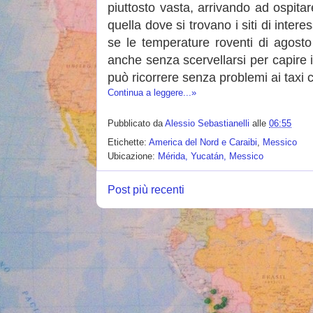
piuttosto vasta, arrivando ad ospit
quella dove si trovano i siti di inte
se le temperature roventi di agost
anche senza scervellarsi per capire 
può ricorrere senza problemi ai taxi
Continua a leggere...»
Pubblicato da
Alessio Sebastianelli
alle
06:55
Etichette:
America del Nord e Caraibi
,
Messico
Ubicazione:
Mérida, Yucatán, Messico
Post più recenti