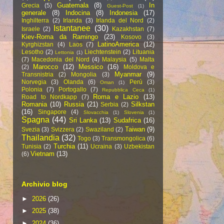
Guatemala
(8)
In
Grecia
(5)
Guest-Post
(1)
generale
(8)
Indocina
(8)
Indonesia
(17)
Inghilterra
(2)
Irlanda
(3)
Irlanda del Nord
(2)
Istantanee
(30)
Israele
(2)
Kazakhstan
(7)
Kiev-Roma da Ramingo
(23)
Kosovo
(3)
LatinoAmerica
(12)
Kyrghizstan
(4)
Laos
(7)
Lesotho
(2)
Liechtenstein
(2)
Lituania
Lettonia
(1)
(7)
Macedonia del Nord
(4)
Malaysia
(5)
Malta
Marocco
(12)
Messico
(16)
(2)
Moldova e
Myanmar
(9)
Transnistria
(2)
Mongolia
(3)
Norvegia
(3)
Olanda
(6)
Perù
(3)
Oman
(1)
Polonia
(7)
Portogallo
(7)
Repubblica Ceca
(1)
Roma e Lazio
(13)
Road to Nordkapp
(7)
Romania
(10)
Russia
(21)
Silkstan
Serbia
(2)
(16)
Singapore
(4)
Slovacchia
(1)
Slovenia
(1)
Spagna
(44)
Sri Lanka
(13)
Sudafrica
(16)
Taiwan
(9)
Svezia
(3)
Svizzera
(2)
Swaziland
(2)
Thailandia
(32)
Togo
(3)
Transmongolica
(6)
Turchia
(11)
Tunisia
(2)
Ucraina
(3)
Uzbekistan
Vietnam
(13)
(6)
Archivio blog
►
2026
(26)
►
2025
(38)
►
2024
(36)