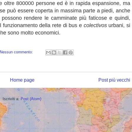
are oltre 800000 persone ed è in rapida espansione, ma
resse può essere coperta in massima parte a piedi, anche
o possono rendere le camminate più faticose e quindi,
il funzionamento della rete di bus e
colectivos
urbani, si
 che sono molto economici.
Nessun commento:
Home page
Post più vecchi
Iscriviti a:
Post (Atom)