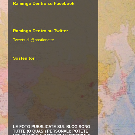
Ramingo Dentro su Facebook
Ramingo Dentro su Twitter
Tweets di @bastianatte
Sostenitori
LE FOTO PUBBLICATE SUL BLOG SONO
TUTTE (O QUASI) PERSONALI; POTETE