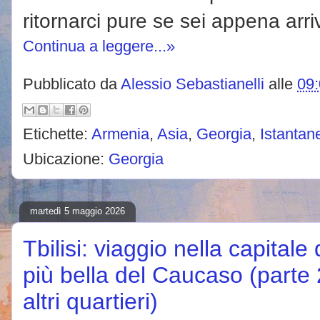
ritornarci pure se sei appena arri
Continua a leggere...»
Pubblicato da
Alessio Sebastianelli
alle
09
Etichette:
Armenia
,
Asia
,
Georgia
,
Istantan
Ubicazione:
Georgia
martedì 5 maggio 2026
Tbilisi: viaggio nella capitale 
più bella del Caucaso (parte 2
altri quartieri)