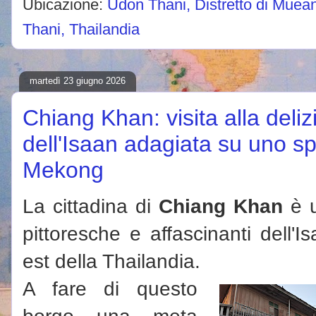
Ubicazione:
Udon Thani, Distretto di Muea
Thani, Thailandia
martedì 23 giugno 2026
Chiang Khan: visita alla deliz
dell'Isaan adagiata su uno sp
Mekong
La cittadina di
Chiang Khan
è u
pittoresche e affascinanti dell'I
est della Thailandia.
A fare di questo
borgo una meta