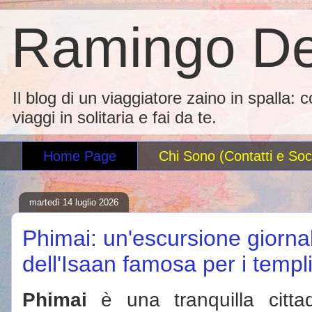
Ramingo De
Il blog di un viaggiatore zaino in spalla: 
viaggi in solitaria e fai da te.
Home Page
Chi Sono (Contatti e Soci
martedì 14 luglio 2026
Phimai: un'escursione giornal
dell'Isaan famosa per i templ
Phimai
è una tranquilla citta