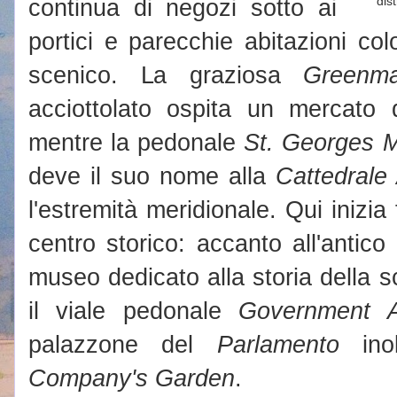
continua di negozi sotto ai
dis
portici e parecchie abitazioni col
scenico. La graziosa
Greenma
acciottolato ospita un mercato d
mentre la pedonale
St. Georges M
deve il suo nome alla
Cattedrale
l'estremità meridionale. Qui inizia 
centro storico: accanto all'antic
museo dedicato alla storia della sc
il viale pedonale
Government 
palazzone del
Parlamento
inol
Company's Garden
.