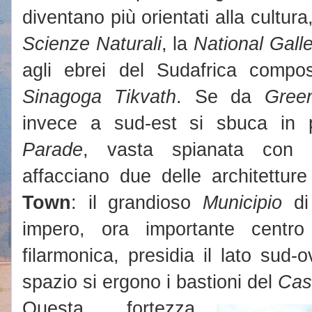
diventano più orientati alla cultur
Scienze Naturali
, la
National Gall
agli ebrei del Sudafrica comp
Sinagoga Tikvath
.
Se da
Gree
invece a sud-est si sbuca in 
Parade
, vasta spianata con 
affacciano due delle architetture
Town
: il grandioso
Municipio
di 
impero, ora importante centro
filarmonica, presidia il lato sud-
spazio si ergono i bastioni del
Cas
Questa fortezza