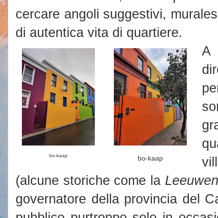
cercare angoli suggestivi, murale
di autentica vita di quartiere.
A
di
pe
so
gr
qu
bo-kaap
bo-kaap
vi
(alcune storiche come la
Leeuwen
governatore della provincia del C
pubblico purtroppo solo in occasion