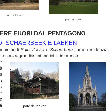
parc de laeken
parc de laeken
DERE FUORI DAL PENTAGONO
O: SCHAERBEEK E LAEKEN
unicipi di
Saint Josse
e
Schaerbeek
, aree residenziali
 e senza grandissimi motivi di interesse.
he
ià
i
a
te
le
e
re
parc de laeken