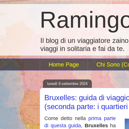
Ramingo
Il blog di un viaggiatore zain
viaggi in solitaria e fai da te.
Home Page
Chi Sono (Co
lunedì 9 settembre 2024
Bruxelles: guida di viaggio
(seconda parte: i quartier
Come detto nella
prima parte
di questa guida
,
Bruxelles
ha