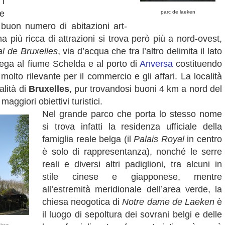
 i
he
parc de laeken
 buon numero di abitazioni art-
 più ricca di attrazioni si trova però più a nord-ovest,
l de Bruxelles
, via d’acqua che tra l’altro delimita il lato
lega al fiume Schelda e al porto di
Anversa
costituendo
molto rilevante per il commercio e gli affari. La località
alità di
Bruxelles
, pur trovandosi buoni 4 km a nord del
aggiori obiettivi turistici.
Nel grande parco che porta lo stesso nome
si trova infatti la residenza ufficiale della
famiglia reale belga (il
Palais Royal
in centro
è solo di rappresentanza), nonché le serre
reali e diversi altri padiglioni, tra alcuni in
stile cinese e giapponese, mentre
all’estremità meridionale dell’area verde, la
chiesa neogotica di
Notre dame de Laeken
è
il luogo di sepoltura dei sovrani belgi e delle