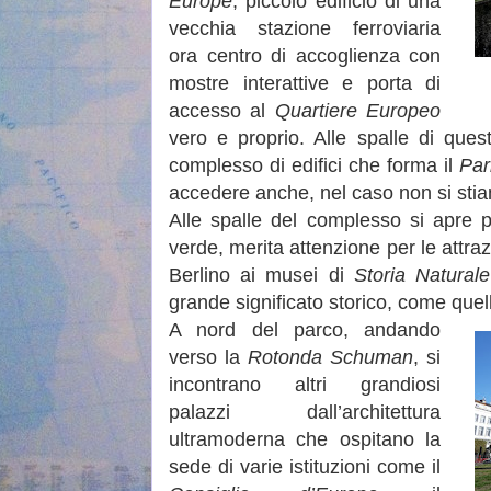
Europe
, piccolo edificio di una
vecchia stazione ferroviaria
ora centro di accoglienza con
mostre interattive e porta di
accesso al
Quartiere Europeo
vero e proprio. Alle spalle di ques
complesso di edifici che forma il
Par
accedere anche, nel caso non si stian
Alle spalle del complesso si apre p
verde, merita attenzione per le attra
Berlino ai musei di
Storia Naturale
grande significato storico, come quel
A nord del parco, andando
verso la
Rotonda Schuman
, si
incontrano altri grandiosi
palazzi dall’architettura
ultramoderna che ospitano la
sede di varie istituzioni come il