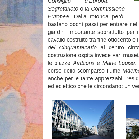
Consiglio d’Europa
, il
Segretariato
o la
Commissione
Europea
. Dalla rotonda però,
bastano pochi passi per entrare ne
giardini importante soprattutto per
cavallo costruito tra fine ottocento e 
del Cinquantenario
al centro cint
costruzione ospita invece vari musei
le piazze
Ambiorix
e
Marie Louise
,
corso dello scomparso fiume
Maelb
anche per le tante apprezzabili resi
ed eclettico che le circondano: un ve