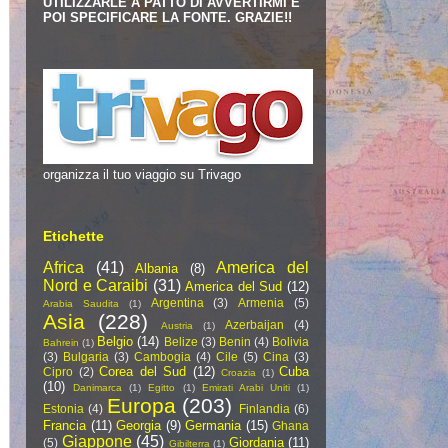
UTILIZZARLE A PATTO DI AVVERTIRMI E
POI SPECIFICARE LA FONTE. GRAZIE!!
organizza il tuo viaggio su Trivago
Etichette
Africa
(41)
America del
Albania
(8)
Nord e Caraibi
(31)
America del Sud
(12)
Argentina
(3)
Armenia
(5)
Arabia Saudita
(1)
Asia
(228)
Azerbaijan
(4)
Austria
(1)
Belgio
(14)
Belize
(3)
Benin
(4)
Bolivia
Bahrein
(1)
(3)
Bulgaria
(3)
Cambogia
(4)
Cile
(5)
Cina
(3)
Corea del Sud
(12)
Cuba
Cipro
(2)
Croazia
(1)
(10)
Danimarca
(1)
Egitto
(1)
Emirati Arabi Uniti
(1)
Europa
(203)
Estonia
(4)
Finlandia
(6)
Francia
(11)
Georgia
(9)
Germania
(15)
Ghana
Giappone
(45)
Giordania
(11)
(5)
Gibilterra
(1)