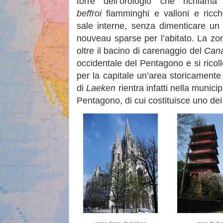
torre dell’orologio che richiama
beffroi
fiamminghi e valloni e ricc
sale interne, senza dimenticare un
nouveau sparse per l’abitato. La zona
oltre il bacino di carenaggio del
Cana
occidentale del Pentagono e si ricol
per la capitale un’area storicamente 
di
Laeken
rientra infatti nella municip
Pentagono, di cui costituisce uno dei m