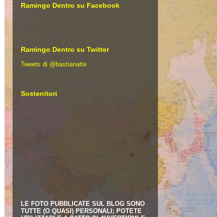
Ramingo Dentro su Facebook
Ramingo Dentro su Twitter
Tweets di @bastianatte
Sostenitori
LE FOTO PUBBLICATE SUL BLOG SONO
TUTTE (O QUASI) PERSONALI; POTETE