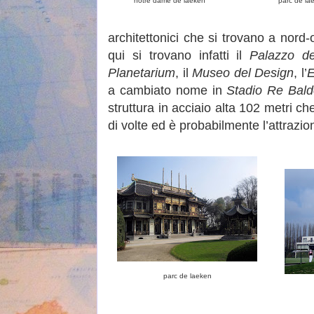
notre dame de laeken
parc de la
architettonici che si trovano a nord-
qui si trovano infatti il
Palazzo de
Planetarium
, il
Museo del Design
, l’
E
a cambiato nome in
Stadio Re Bald
struttura in acciaio alta 102 metri ch
di volte ed è probabilmente l’attrazi
parc de laeken