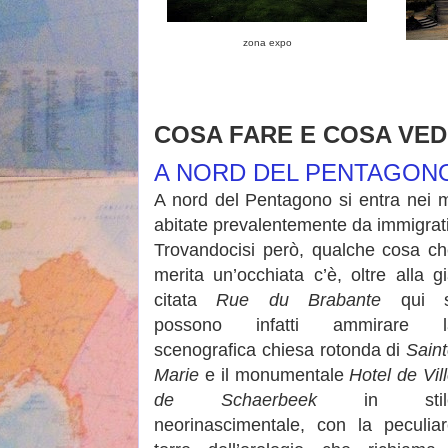
zona expo
COSA FARE E COSA VE
A NORD DEL PENTAGON
A nord del Pentagono si entra nei m
abitate prevalentemente da immigrati
Trovandocisi però, qualche cosa c
merita un’occhiata c’è, oltre alla g
citata
Rue du Brabante
qui s
possono infatti ammirare l
scenografica chiesa rotonda di
Sain
Marie
e il monumentale
Hotel de Vil
de Schaerbeek
in stil
neorinascimentale, con la peculia