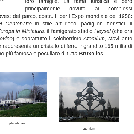
loro famiglie. La fama turistica è però
eken
principalmente dovuta ai complessi
ovest del parco, costruiti per l’Expo mondiale del 1958:
l Centenario
in stile art deco, padiglioni fieristici, il
uropa in Miniatura
, il famigerato stadio
Heysel
(che ora
ovino
) e soprattutto il celeberrimo
Atomium
, sfavillante
e rappresenta un cristallo di ferro ingrandito 165 miliardi
one più famosa e peculiare di tutta
Bruxelles
.
planetarium
atomium