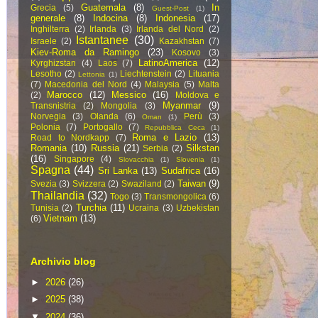
Guatemala
(8)
In
Grecia
(5)
Guest-Post
(1)
generale
(8)
Indocina
(8)
Indonesia
(17)
Inghilterra
(2)
Irlanda
(3)
Irlanda del Nord
(2)
Istantanee
(30)
Israele
(2)
Kazakhstan
(7)
Kiev-Roma da Ramingo
(23)
Kosovo
(3)
LatinoAmerica
(12)
Kyrghizstan
(4)
Laos
(7)
Lesotho
(2)
Liechtenstein
(2)
Lituania
Lettonia
(1)
(7)
Macedonia del Nord
(4)
Malaysia
(5)
Malta
Marocco
(12)
Messico
(16)
(2)
Moldova e
Myanmar
(9)
Transnistria
(2)
Mongolia
(3)
Norvegia
(3)
Olanda
(6)
Perù
(3)
Oman
(1)
Polonia
(7)
Portogallo
(7)
Repubblica Ceca
(1)
Roma e Lazio
(13)
Road to Nordkapp
(7)
Romania
(10)
Russia
(21)
Silkstan
Serbia
(2)
(16)
Singapore
(4)
Slovacchia
(1)
Slovenia
(1)
Spagna
(44)
Sri Lanka
(13)
Sudafrica
(16)
Taiwan
(9)
Svezia
(3)
Svizzera
(2)
Swaziland
(2)
Thailandia
(32)
Togo
(3)
Transmongolica
(6)
Turchia
(11)
Tunisia
(2)
Ucraina
(3)
Uzbekistan
Vietnam
(13)
(6)
Archivio blog
►
2026
(26)
►
2025
(38)
▼
2024
(36)