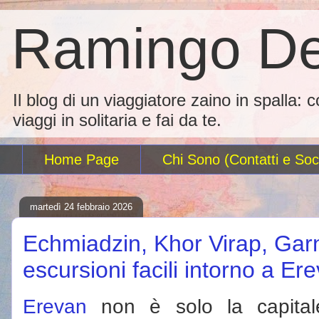
Ramingo De
Il blog di un viaggiatore zaino in spalla: 
viaggi in solitaria e fai da te.
Home Page
Chi Sono (Contatti e Soci
martedì 24 febbraio 2026
Echmiadzin, Khor Virap, Gar
escursioni facili intorno a Er
Erevan
non è solo la capitale