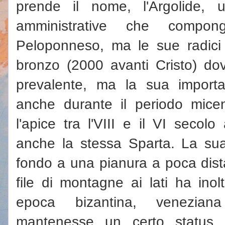
prende il nome, l'Argolide, 
amministrative che compo
Peloponneso, ma le sue radici r
bronzo (2000 avanti Cristo) d
prevalente, ma la sua import
anche durante il periodo mice
l'apice tra l'VIII e il VI secol
anche la stessa Sparta. La sua
fondo a una pianura a poca dis
file di montagne ai lati ha inol
epoca bizantina, venezi
mantenesse un certo status 