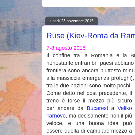
lunedì 23 novembre 2015
Ruse (Kiev-Roma da Rami
7-8 agosto 2015
Il confine tra la Romania e la B
nonostante entrambi i paesi abbiano inf
frontiera sono ancora piuttosto min
alla massiccia emergenza profughi),
tra le due nazioni sono molto pochi.
Come detto nel post precedente, il
treno è forse il mezzo più sicuro
per andare da
Bucarest
a
Veliko
Tarnovo
, ma decisamente non il più
veloce, e una buona idea può
essere quella di cambiare mezzo a