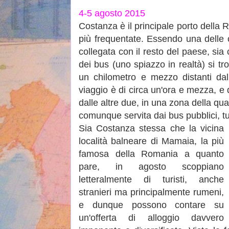
4-5 agosto 2015
Costanza è il principale porto della 
più frequentate. Essendo una delle 
collegata con il resto del paese, sia 
dei bus (uno spiazzo in realtà) si tr
un chilometro e mezzo distanti dal
viaggio è di circa un'ora e mezza, e 
dalle altre due, in una zona della qu
comunque servita dai bus pubblici, tu
Sia Costanza stessa che la vicina
località balneare di Mamaia, la più
famosa della Romania a quanto
pare, in agosto scoppiano
letteralmente di turisti, anche
stranieri ma principalmente rumeni,
e dunque possono contare su
un'offerta di alloggio davvero