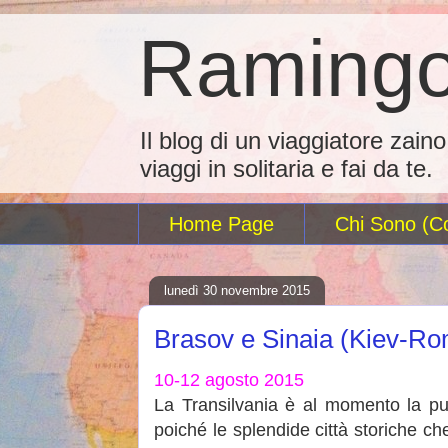
Ramingo
Il blog di un viaggiatore zain
viaggi in solitaria e fai da te.
Home Page
Chi Sono (Co
lunedì 30 novembre 2015
Brasov e Sinaia (Kiev-R
10-12 agosto 2015
La Transilvania è al momento la pu
poiché le splendide città storiche ch