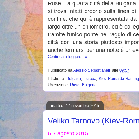
Ruse. La quarta città della Bulgaria
si trova infatti proprio sulla linea di
confine, che qui è rappresentata da
largo oltre un chilometro, ed è colle
tramite l'unico ponte nel raggio di 
città con una storia piuttosto impo
anche fermarsi per una notte è un'ev
Continua a leggere...»
Pubblicato da
Alessio Sebastianelli
alle
09:57
Etichette:
Bulgaria
,
Europa
,
Kiev-Roma da Ramin
Ubicazione:
Ruse, Bulgaria
martedì 17 novembre 2015
Veliko Tarnovo (Kiev-Ro
6-7 agosto 2015