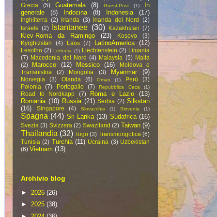
Guatemala
(8)
In
Grecia
(5)
Guest-Post
(1)
generale
(8)
Indocina
(8)
Indonesia
(17)
Inghilterra
(2)
Irlanda
(3)
Irlanda del Nord
(2)
Istantanee
(30)
Israele
(2)
Kazakhstan
(7)
Kiev-Roma da Ramingo
(23)
Kosovo
(3)
LatinoAmerica
(12)
Kyrghizstan
(4)
Laos
(7)
Lesotho
(2)
Liechtenstein
(2)
Lituania
Lettonia
(1)
(7)
Macedonia del Nord
(4)
Malaysia
(5)
Malta
Marocco
(12)
Messico
(16)
(2)
Moldova e
Myanmar
(9)
Transnistria
(2)
Mongolia
(3)
Norvegia
(3)
Olanda
(6)
Perù
(3)
Oman
(1)
Polonia
(7)
Portogallo
(7)
Repubblica Ceca
(1)
Roma e Lazio
(13)
Road to Nordkapp
(7)
Romania
(10)
Russia
(21)
Silkstan
Serbia
(2)
(16)
Singapore
(4)
Slovacchia
(1)
Slovenia
(1)
Spagna
(44)
Sri Lanka
(13)
Sudafrica
(16)
Taiwan
(9)
Svezia
(3)
Svizzera
(2)
Swaziland
(2)
Thailandia
(32)
Togo
(3)
Transmongolica
(6)
Turchia
(11)
Tunisia
(2)
Ucraina
(3)
Uzbekistan
Vietnam
(13)
(6)
Archivio blog
►
2026
(26)
►
2025
(38)
►
2024
(36)