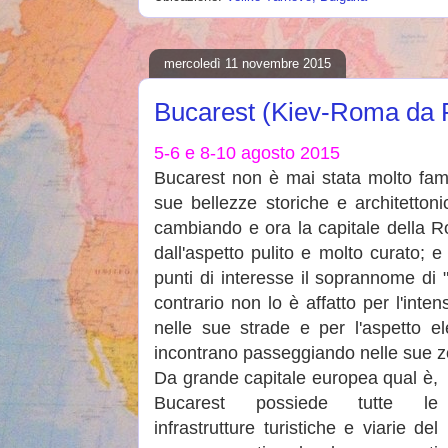
mercoledì 11 novembre 2015
Bucarest (Kiev-Roma da 
5-6 e 8-10 agosto 2015
Bucarest non è mai stata molto famo
sue bellezze storiche e architetton
cambiando e ora la capitale della R
dall'aspetto pulito e molto curato; e
punti di interesse il soprannome di "
contrario non lo è affatto per l'inten
nelle sue strade e per l'aspetto el
incontrano passeggiando nelle sue zo
Da grande capitale europea qual è,
Bucarest possiede tutte le
infrastrutture turistiche e viarie del