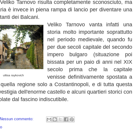
 Veliko Tarnovo risulta completamente sconosciuto, ma
aria è invece in piena rampa di lancio per diventare una
rtanti dei Balcani.
Veliko Tarnovo vanta infatti una
storia molto importante soprattutto
nel periodo medievale, quando fu
per due secoli capitale del secondo
impero bulgaro (situazione poi
bissata per un paio di anni nel XIX
secolo prima che la capitale
ulitsa raykovich
venisse definitivamente spostata a
quella regione solo a Costantinopoli, e di tutta questa
stigia dell'enorme castello e alcuni quartieri storici con
olate dal fascino indiscutibile.
Nessun commento:
go