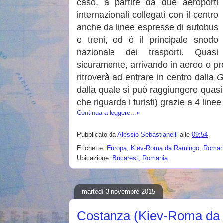
caso, a partire da due aeroporti
internazionali collegati con il centro
anche da linee espresse di autobus
e treni, ed è il principale snodo
nazionale dei trasporti. Quasi
sicuramente, arrivando in aereo o 
ritroverà ad entrare in centro dalla
G
dalla quale si può raggiungere quas
che riguarda i turisti) grazie a 4 line
Continua a leggere...»
Pubblicato da
Alessio Sebastianelli
alle
09:54
Etichette:
Europa
,
Kiev-Roma da Ramingo
,
Roman
Ubicazione:
Bucarest, Romania
martedì 3 novembre 2015
Costanza (Kiev-Roma da 