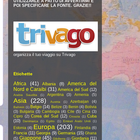
UTILIZZARLE A PATTO DI AVVERTIRMI E
POI SPECIFICARE LA FONTE. GRAZIE!!
organizza il tuo viaggio su Trivago
Etichette
Africa
(41)
America del
Albania
(8)
Nord e Caraibi
(31)
America del Sud
(12)
Argentina
(3)
Armenia
(5)
Arabia Saudita
(1)
Asia
(228)
Azerbaijan
(4)
Austria
(1)
Belgio
(14)
Belize
(3)
Benin
(4)
Bolivia
Bahrein
(1)
(3)
Bulgaria
(3)
Cambogia
(4)
Cile
(5)
Cina
(3)
Corea del Sud
(12)
Cuba
Cipro
(2)
Croazia
(1)
(10)
Danimarca
(1)
Egitto
(1)
Emirati Arabi Uniti
(1)
Europa
(203)
Estonia
(4)
Finlandia
(6)
Francia
(11)
Georgia
(9)
Germania
(15)
Ghana
Giappone
(45)
Giordania
(11)
(5)
Gibilterra
(1)