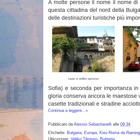
A molte persone il nome il nome di
questa cittadina del nord della Bulg
delle destinazioni turistiche più impo
case a veliko tarnovo
Sofia) e seconda per importanza in 
gloria conserva ancora le maestose ve
casette tradizionali e stradine acciott
Continua a leggere...»
Pubblicato da
Alessio Sebastianelli
alle
09:34
Etichette:
Bulgaria
,
Europa
,
Kiev-Roma da Ramin
Ubicazione:
Veliko Tărnovo, Bulgaria