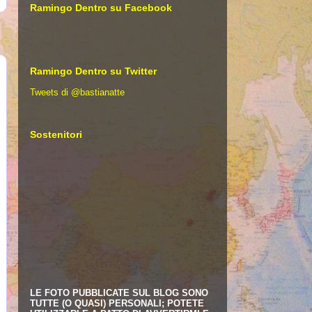
Ramingo Dentro su Facebook
Ramingo Dentro su Twitter
Tweets di @bastianatte
Sostenitori
LE FOTO PUBBLICATE SUL BLOG SONO
TUTTE (O QUASI) PERSONALI; POTETE