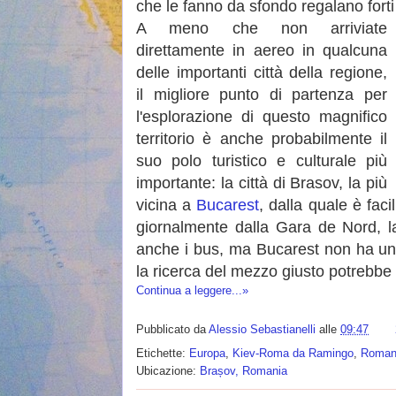
che le fanno da sfondo regalano fort
A meno che non arriviate
direttamente in aereo in qualcuna
delle importanti città della regione,
il migliore punto di partenza per
l'esplorazione di questo magnifico
territorio è anche probabilmente il
suo polo turistico e culturale più
importante: la città di Brasov, la più
vicina a
Bucarest
, dalla quale è fac
giornalmente dalla Gara de Nord, la 
anche i bus, ma Bucarest non ha un'
la ricerca del mezzo giusto potrebbe 
Continua a leggere...»
Pubblicato da
Alessio Sebastianelli
alle
09:47
Etichette:
Europa
,
Kiev-Roma da Ramingo
,
Roman
Ubicazione:
Brașov, Romania