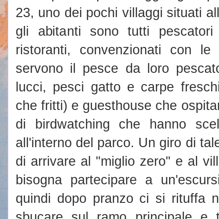
23, uno dei pochi villaggi situati al
gli abitanti sono tutti pescator
ristoranti, convenzionati con l
servono il pesce da loro pescato
lucci, pesci gatto e carpe fresch
che fritti) e guesthouse che ospit
di birdwatching che hanno scelt
all'interno del parco. Un giro di t
di arrivare al "miglio zero" e al vi
bisogna partecipare a un'escur
quindi dopo pranzo ci si rituffa n
sbucare sul ramo principale e