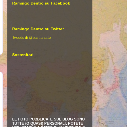
Ramingo Dentro su Facebook
Ramingo Dentro su Twitter
Tweets di @bastianatte
Sostenitori
LE FOTO PUBBLICATE SUL BLOG SONO
TUTTE (O QUASI) PERSONALI; POTETE