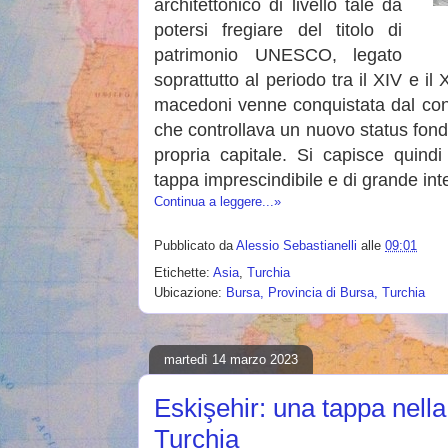
architettonico di livello tale da
potersi fregiare del titolo di
patrimonio UNESCO, legato
soprattutto al periodo tra il XIV e il
macedoni venne conquistata dal con
che controllava un nuovo status fon
propria capitale. Si capisce quin
tappa imprescindibile e di grande int
Continua a leggere...»
Pubblicato da
Alessio Sebastianelli
alle
09:01
Etichette:
Asia
,
Turchia
Ubicazione:
Bursa, Provincia di Bursa, Turchia
martedì 14 marzo 2023
Eskişehir: una tappa nella 
Turchia