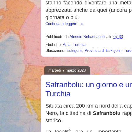
stanno facendo diventare una meta p
apprezzata anche da quei (ancora poc
giornata o più.
Continua a leggere...»
Pubblicato da
Alessio Sebastianelli
alle
07:33
Etichette:
Asia
,
Turchia
Ubicazione:
Eskişehir, Provincia di Eskişehir, Turc
martedì 7 marzo 2023
Safranbolu: un giorno e un
Turchia
Situata circa 200 km a nord della cap
Nero, la cittadina di
Safranbolu
rapp
storico.
La località era un importante