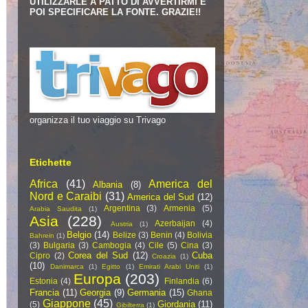
UTILIZZARLE A PATTO DI AVVERTIRMI E
POI SPECIFICARE LA FONTE. GRAZIE!!
organizza il tuo viaggio su Trivago
Etichette
Africa
(41)
America del
Albania
(8)
Nord e Caraibi
(31)
America del Sud
(12)
Argentina
(3)
Armenia
(5)
Arabia Saudita
(1)
Asia
(228)
Azerbaijan
(4)
Austria
(1)
Belgio
(14)
Belize
(3)
Benin
(4)
Bolivia
Bahrein
(1)
(3)
Bulgaria
(3)
Cambogia
(4)
Cile
(5)
Cina
(3)
Corea del Sud
(12)
Cuba
Cipro
(2)
Croazia
(1)
(10)
Danimarca
(1)
Egitto
(1)
Emirati Arabi Uniti
(1)
Europa
(203)
Estonia
(4)
Finlandia
(6)
Francia
(11)
Georgia
(9)
Germania
(15)
Ghana
Giappone
(45)
Giordania
(11)
(5)
Gibilterra
(1)