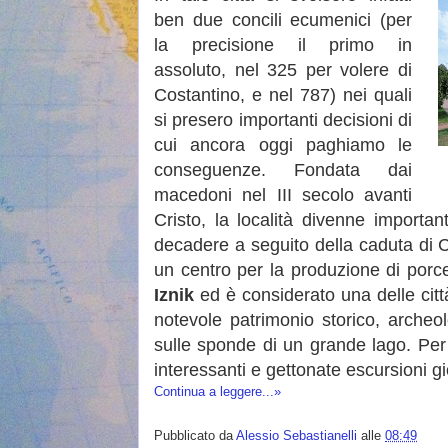
ben due concili ecumenici (per
la precisione il primo in
assoluto, nel 325 per volere di
Costantino, e nel 787) nei quali
si presero importanti decisioni di
cui ancora oggi paghiamo le
conseguenze. Fondata dai
macedoni nel III secolo avanti
Cristo, la località divenne importa
decadere a seguito della caduta di C
un centro per la produzione di porcel
Iznik
ed è considerato una delle cit
notevole patrimonio storico, archeo
sulle sponde di un grande lago. Per 
interessanti e gettonate escursioni g
Continua a leggere...»
Pubblicato da
Alessio Sebastianelli
alle
08:49