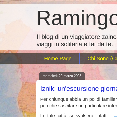
Ramingo
Il blog di un viaggiatore zain
viaggi in solitaria e fai da te.
Home Page
Chi Sono (Co
mercoledì 29 marzo 2023
Iznik: un'escursione giorna
Per chiunque abbia un po' di familiar
può che suscitare un particolare inte
In tale città si svolsero infatti