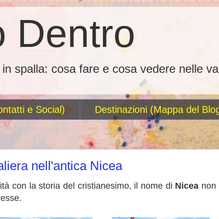
 Dentro
o in spalla: cosa fare e cosa vedere nelle va
ntatti e Social)
Destinazioni (Mappa del Blo
liera nell'antica Nicea
ità con la storia del cristianesimo, il nome di
Nicea
non
resse.