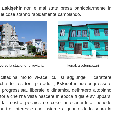
,
Eskişehir
non è mai stata presa particolarmente in
 ma le cose stanno rapidamente cambiando.
verso la stazione ferroviaria
konak a odunpazari
cittadina molto vivace, cui si aggiunge il carattere
he dei residenti più adulti,
Eskişehir
può oggi essere
 progressista, liberale e dinamica dell'intero altopiano
oria che l'ha vista nascere in epoca frigia e svilupparsi
ittà mostra pochissime cose antecedenti al periodo
punti di interesse che insieme a quanto detto sopra la