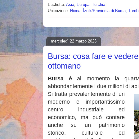
Etichette:
Asia
,
Europa
,
Turchia
Ubicazione:
Nicea, İznik/Provincia di Bursa, Turch
mercoledì 22 marzo 2023
Bursa: cosa fare e vedere 
ottomano
Bursa
è al momento la quarta c
abbondantemente i due milioni di abit
Si tratta prevalentemente di un
moderno e importantissimo
centro industriale ed
economico, ma può contare
anche su un patrimonio
storico, culturale ed