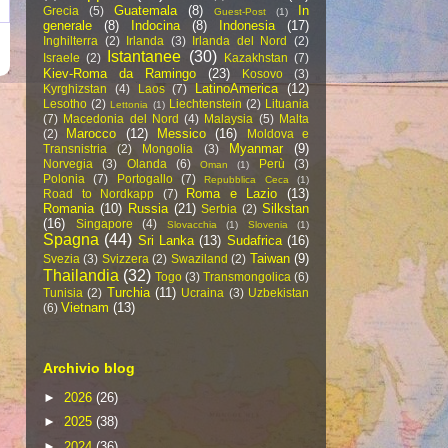
Guatemala
(8)
In
Grecia
(5)
Guest-Post
(1)
generale
(8)
Indocina
(8)
Indonesia
(17)
Inghilterra
(2)
Irlanda
(3)
Irlanda del Nord
(2)
Istantanee
(30)
Israele
(2)
Kazakhstan
(7)
Kiev-Roma da Ramingo
(23)
Kosovo
(3)
LatinoAmerica
(12)
Kyrghizstan
(4)
Laos
(7)
Lesotho
(2)
Liechtenstein
(2)
Lituania
Lettonia
(1)
(7)
Macedonia del Nord
(4)
Malaysia
(5)
Malta
Marocco
(12)
Messico
(16)
(2)
Moldova e
Myanmar
(9)
Transnistria
(2)
Mongolia
(3)
Norvegia
(3)
Olanda
(6)
Perù
(3)
Oman
(1)
Polonia
(7)
Portogallo
(7)
Repubblica Ceca
(1)
Roma e Lazio
(13)
Road to Nordkapp
(7)
Romania
(10)
Russia
(21)
Silkstan
Serbia
(2)
(16)
Singapore
(4)
Slovacchia
(1)
Slovenia
(1)
Spagna
(44)
Sri Lanka
(13)
Sudafrica
(16)
Taiwan
(9)
Svezia
(3)
Svizzera
(2)
Swaziland
(2)
Thailandia
(32)
Togo
(3)
Transmongolica
(6)
Turchia
(11)
Tunisia
(2)
Ucraina
(3)
Uzbekistan
Vietnam
(13)
(6)
Archivio blog
►
2026
(26)
►
2025
(38)
►
2024
(36)