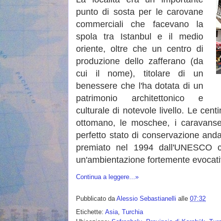
punto di sosta per le carovane
commerciali che facevano la
spola tra Istanbul e il medio
oriente, oltre che un centro di
produzione dello zafferano (da
cui il nome), titolare di un
benessere che l'ha dotata di un
patrimonio architettonico e
culturale di notevole livello. Le centi
ottomano, le moschee, i caravanser
perfetto stato di conservazione an
premiato nel 1994 dall'UNESCO col
un'ambientazione fortemente evocat
Continua a leggere...»
Pubblicato da
Alessio Sebastianelli
alle
07:32
Etichette:
Asia
,
Turchia