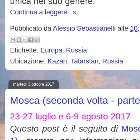
unica nel suo genere.
Continua a leggere...»
Pubblicato da
Alessio Sebastianelli
alle
10
Etichette:
Europa
,
Russia
Ubicazione:
Kazan, Tatarstan, Russia
martedì 3 ottobre 2017
Mosca (seconda volta - parte
23-27 luglio e 6-9 agosto 2017
Questo post è il seguito di
Mosc