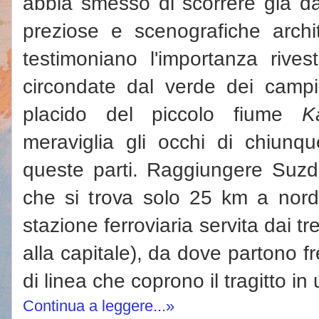
abbia smesso di scorrere già da
preziose e scenografiche archit
testimoniano l'importanza rives
circondate dal verde dei campi 
placido del piccolo fiume
K
meraviglia gli occhi di chiunq
queste parti. Raggiungere Suzdal
che si trova solo 25 km a nor
stazione ferroviaria servita dai tr
alla capitale), da dove partono 
di linea che coprono il tragitto in
Continua a leggere...»