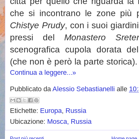
città per quello che riguarda la
che si incontrano le zone più p
Chistye Prudy
, con i suoi giardin
pressi del
Monastero Srete
scenografica cupola dorata del
(che non è però la parte storica).
Continua a leggere...»
Pubblicato da
Alessio Sebastianelli
alle
10
Etichette:
Europa
,
Russia
Ubicazione:
Mosca, Russia
Post più recenti
Home page