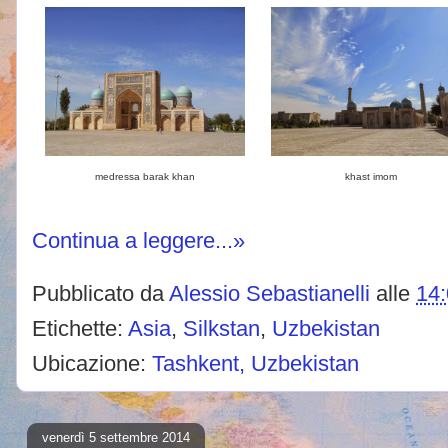
medressa barak khan
khast imom
Continua a leggere...»
Pubblicato da
Alessio Sebastianelli
alle
14
Etichette:
Asia
,
Silkstan
,
Uzbekistan
Ubicazione:
Tashkent, Uzbekistan
venerdì 5 settembre 2014