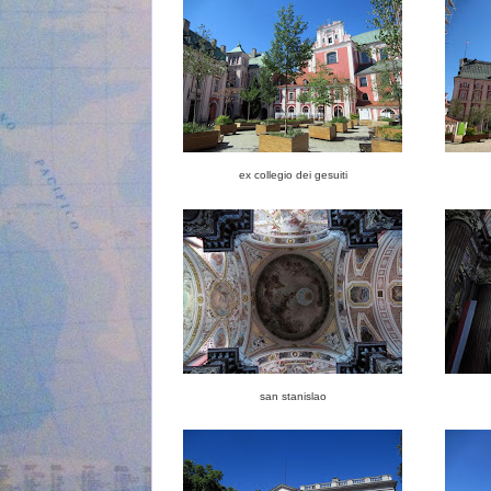
ex collegio dei gesuiti
san stanislao