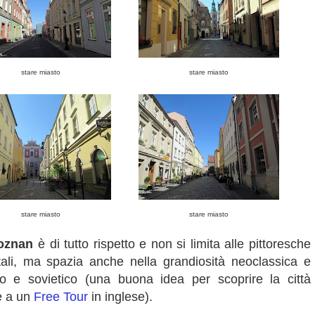
stare miasto
stare miasto
stare miasto
stare miasto
oznan
è di tutto rispetto e non si limita alle pittoresche
tali, ma spazia anche nella grandiosità neoclassica e
ano e sovietico (una buona idea per scoprire la città
e a un
Free Tour
in inglese).