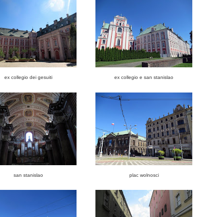
ex collegio dei gesuiti
ex collegio e san stanislao
san stanislao
plac wolnosci