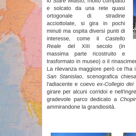
lo
Stare Miasto
, molto compatto
e solcato da una rete quasi
ortogonale di stradine
acciottolate, si gira in pochi
minuti ma ospita diversi punti di
interesse, come il
Castello
Reale
del XIII secolo (in
massima parte ricostruito e
trasformato in museo) o il rinascim
La rilevanza maggiore però ce l'ha 
San Stanislao
, scenografica chies
l'adiacente e coevo
ex-Collegio dei 
girare per alcuni corridoi e nell'ing
gradevole parco dedicato a
Chopi
ammirandone la grandiosità.