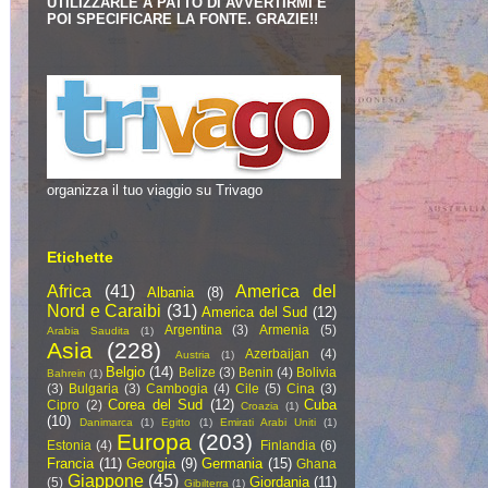
UTILIZZARLE A PATTO DI AVVERTIRMI E
POI SPECIFICARE LA FONTE. GRAZIE!!
organizza il tuo viaggio su Trivago
Etichette
Africa
(41)
America del
Albania
(8)
Nord e Caraibi
(31)
America del Sud
(12)
Argentina
(3)
Armenia
(5)
Arabia Saudita
(1)
Asia
(228)
Azerbaijan
(4)
Austria
(1)
Belgio
(14)
Belize
(3)
Benin
(4)
Bolivia
Bahrein
(1)
(3)
Bulgaria
(3)
Cambogia
(4)
Cile
(5)
Cina
(3)
Corea del Sud
(12)
Cuba
Cipro
(2)
Croazia
(1)
(10)
Danimarca
(1)
Egitto
(1)
Emirati Arabi Uniti
(1)
Europa
(203)
Estonia
(4)
Finlandia
(6)
Francia
(11)
Georgia
(9)
Germania
(15)
Ghana
Giappone
(45)
Giordania
(11)
(5)
Gibilterra
(1)