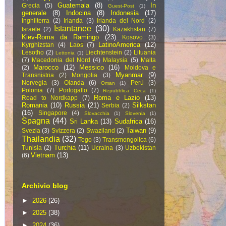
Guatemala
(8)
In
Grecia
(5)
Guest-Post
(1)
generale
(8)
Indocina
(8)
Indonesia
(17)
Inghilterra
(2)
Irlanda
(3)
Irlanda del Nord
(2)
Istantanee
(30)
Israele
(2)
Kazakhstan
(7)
Kiev-Roma da Ramingo
(23)
Kosovo
(3)
LatinoAmerica
(12)
Kyrghizstan
(4)
Laos
(7)
Lesotho
(2)
Liechtenstein
(2)
Lituania
Lettonia
(1)
(7)
Macedonia del Nord
(4)
Malaysia
(5)
Malta
Marocco
(12)
Messico
(16)
(2)
Moldova e
Myanmar
(9)
Transnistria
(2)
Mongolia
(3)
Norvegia
(3)
Olanda
(6)
Perù
(3)
Oman
(1)
Polonia
(7)
Portogallo
(7)
Repubblica Ceca
(1)
Roma e Lazio
(13)
Road to Nordkapp
(7)
Romania
(10)
Russia
(21)
Silkstan
Serbia
(2)
(16)
Singapore
(4)
Slovacchia
(1)
Slovenia
(1)
Spagna
(44)
Sri Lanka
(13)
Sudafrica
(16)
Taiwan
(9)
Svezia
(3)
Svizzera
(2)
Swaziland
(2)
Thailandia
(32)
Togo
(3)
Transmongolica
(6)
Turchia
(11)
Tunisia
(2)
Ucraina
(3)
Uzbekistan
Vietnam
(13)
(6)
Archivio blog
►
2026
(26)
►
2025
(38)
►
2024
(36)