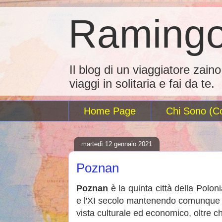
Ramingo
Il blog di un viaggiatore zain
viaggi in solitaria e fai da te.
Home Page
Chi Sono (Co
martedì 12 gennaio 2021
Poznan
Poznan
è la quinta città della Polonia
e l'XI secolo mantenendo comunque fi
vista culturale ed economico, oltre ch