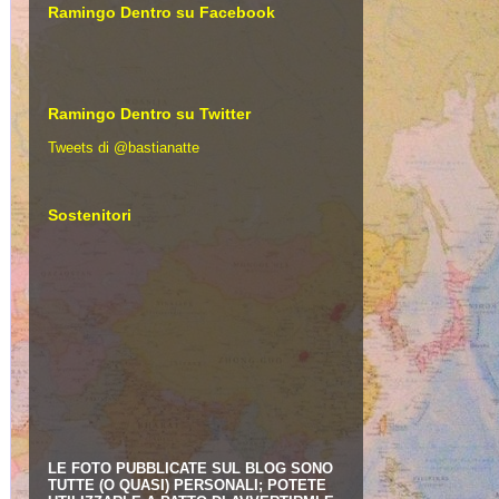
Ramingo Dentro su Facebook
Ramingo Dentro su Twitter
Tweets di @bastianatte
Sostenitori
LE FOTO PUBBLICATE SUL BLOG SONO
TUTTE (O QUASI) PERSONALI; POTETE