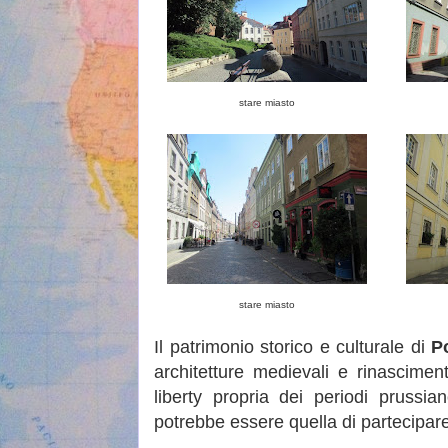
stare miasto
stare miasto
Il patrimonio storico e culturale di
P
architetture medievali e rinascimen
liberty propria dei periodi prussi
potrebbe essere quella di partecipar