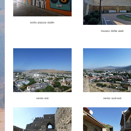
sotto piazza stalin
museo della wwii
verso est
verso sud-est