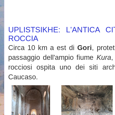
UPLISTSIKHE: L'ANTICA C
ROCCIA
Circa 10 km a est di
Gori
, prote
passaggio dell'ampio fiume
Kura
,
rocciosi ospita uno dei siti arch
Caucaso.