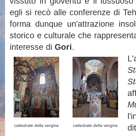
vissuto in gioventù e il lussuos
egli si recò alle conferenze di Te
forma dunque un'attrazione inso
storico e culturale che rappresenta
interesse di
Gori
.
L
S
S
a
Mu
l'
cattedrale della vergine
cattedrale della vergine
di