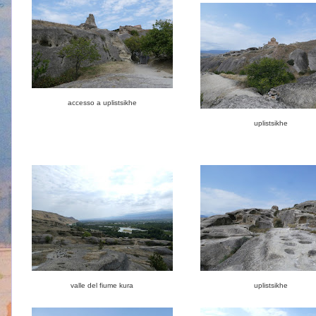
accesso a uplistsikhe
uplistsikhe
valle del fiume kura
uplistsikhe