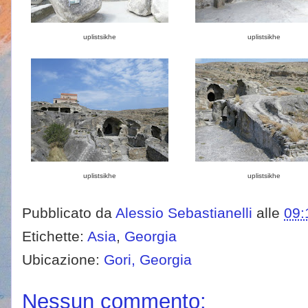
uplistsikhe
uplistsikhe
uplistsikhe
uplistsikhe
Pubblicato da
Alessio Sebastianelli
alle
09:
Etichette:
Asia
,
Georgia
Ubicazione:
Gori, Georgia
Nessun commento: