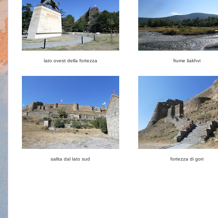
lato ovest della fortezza
fiume liakhvi
salita dal lato sud
fortezza di gori