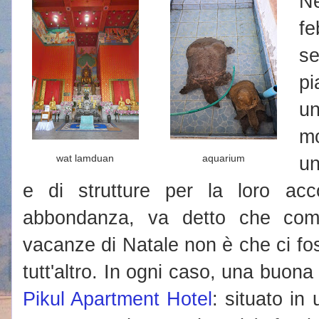
N
fe
s
pi
un
mo
wat lamduan
aquarium
un
e di strutture per la loro ac
abbondanza, va detto che com
vacanze di Natale non è che ci foss
tutt'altro. In ogni caso, una buona 
Pikul Apartment Hotel
: situato in