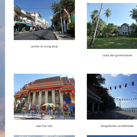
centro di nong khai
casa del governatore
wat hai sok
lungofiume occidentale