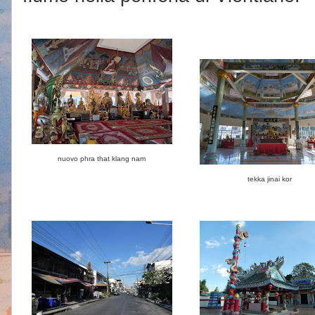
nuovo phra that klang nam
tekka jinai kor