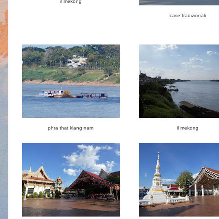
il mekong
case tradizionali
phra that klang nam
il mekong