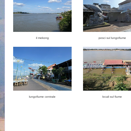
il mekong
pesci sul lungofiume
lungofiume centrale
locali sul fiume