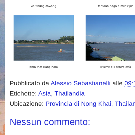
wat thung sawang
fontana naga e municipio
phra that klang nam
il fiume e il centro città
Pubblicato da
Alessio Sebastianelli
alle
09:
Etichette:
Asia
,
Thailandia
Ubicazione:
Provincia di Nong Khai, Thaila
Nessun commento: