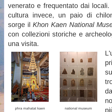
venerato e frequentato dai locali.
cultura invece, un paio di chil
sorge il
Khon Kaen National Mus
con collezioni storiche e archeol
una visita.
L'
pr
s
tr
da
no
phra mahatat kaen
national museum
p