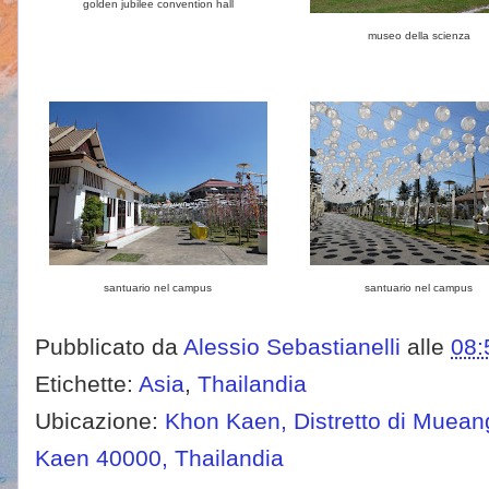
golden jubilee convention hall
museo della scienza
santuario nel campus
santuario nel campus
Pubblicato da
Alessio Sebastianelli
alle
08:
Etichette:
Asia
,
Thailandia
Ubicazione:
Khon Kaen, Distretto di Muean
Kaen 40000, Thailandia