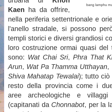
urbana di
Khon
bang lamphu ma
Kaen
ha da offrire,
nella periferia settentrionale e ori
l'anello stradale, si possono per
templi storici e diversi grandiosi c
loro costruzione ormai quasi del 
sono:
Wat Chai Sri
,
Phra That 
Arun
,
Wat Pa Thamma Utthayan
,
Shiva Mahatap Tewalai
); tutto ci
resto della provincia come i due
aree archeologiche e villaggi 
(capitanati da
Chonnabot
, per la 