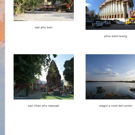
wat pho ban
phra aram luang
san chao pho maesak
stagni a nord del centro