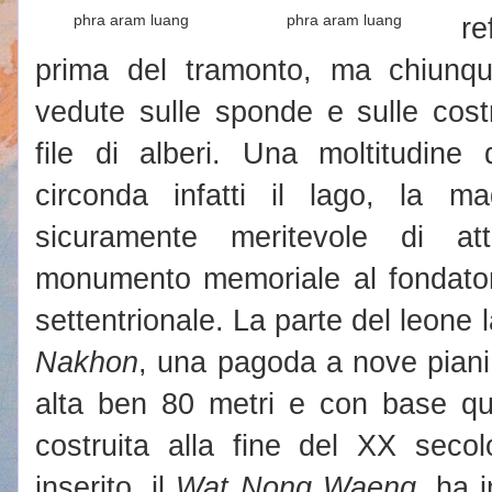
phra aram luang
phra aram luang
re
prima del tramonto, ma chiunq
vedute sulle sponde e sulle cost
file di alberi. Una moltitudine 
circonda infatti il lago, la m
sicuramente meritevole di at
monumento memoriale al fondatore
settentrionale. La parte del leone l
Nakhon
, una pagoda a nove piani
alta ben 80 metri e con base qua
costruita alla fine del XX seco
inserito, il
Wat Nong Waeng
, ha 