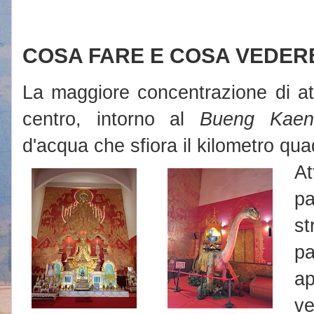
COSA FARE E COSA VEDER
La maggiore concentrazione di att
centro, intorno al
Bueng Kae
d'acqua che sfiora il kilometro qua
At
p
st
pa
ap
ve