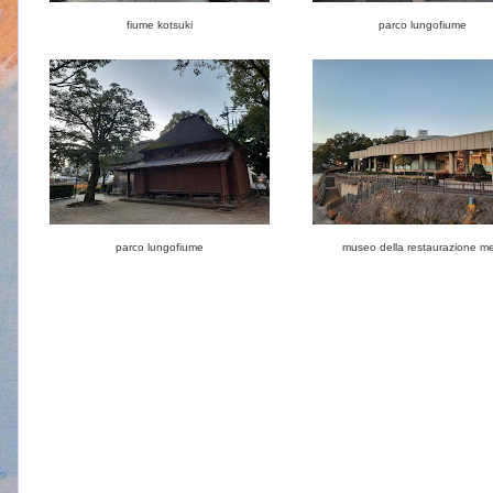
fiume kotsuki
parco lungofiume
parco lungofiume
museo della restaurazione mei