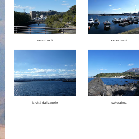
verso i moli
verso i moli
la città dal battello
sakurajima