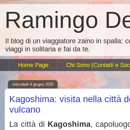
Ramingo De
Il blog di un viaggiatore zaino in spalla: 
viaggi in solitaria e fai da te.
Home Page
Chi Sono (Contatti e Soci
mercoledì 4 giugno 2025
Kagoshima: visita nella città d
vulcano
La città di
Kagoshima
, capoluog