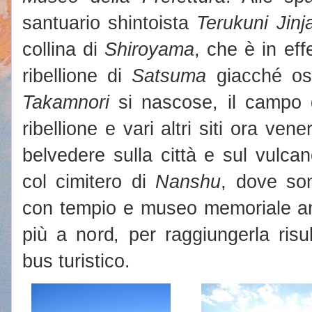
santuario shintoista
Terukuni Jinj
collina di
Shiroyama
, che è in effe
ribellione di
Satsuma
giacché os
Takamnori
si nascose, il campo de
ribellione e vari altri siti ora ve
belvedere sulla città e sul vulca
col cimitero di
Nanshu
, dove son
con tempio e museo memoriale an
più a nord, per raggiungerla risu
bus turistico.