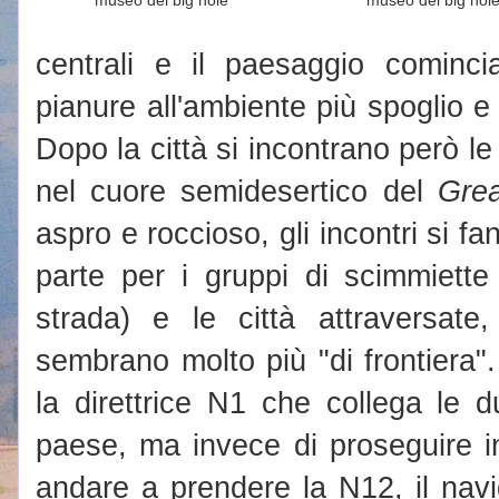
museo del big hole
museo del big hol
centrali e il paesaggio comincia
pianure all'ambiente più spoglio 
Dopo la città si incontrano però l
nel cuore semidesertico del
Gre
aspro e roccioso, gli incontri si fa
parte per i gruppi di scimmiette
strada) e le città attraversate
sembrano molto più "di frontiera"
la direttrice N1 che collega le d
paese, ma invece di proseguire i
andare a prendere la N12, il navi