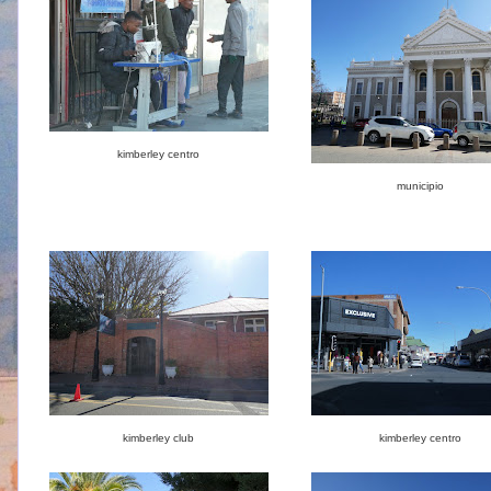
kimberley centro
municipio
kimberley club
kimberley centro