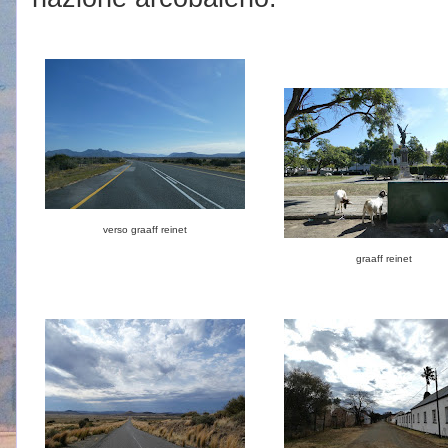
verso graaff reinet
graaff reinet