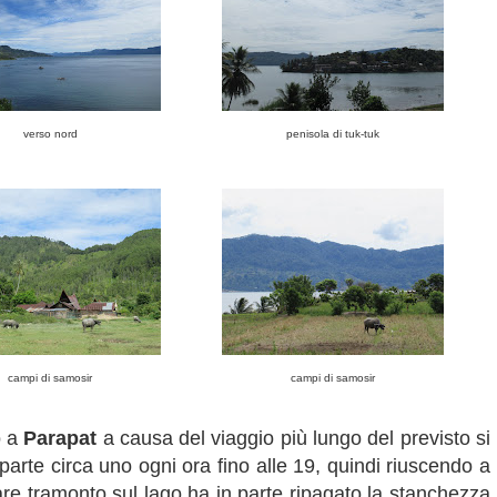
verso nord
penisola di tuk-tuk
campi di samosir
campi di samosir
o a
Parapat
a causa del viaggio più lungo del previsto si
 parte circa uno ogni ora fino alle 19, quindi riuscendo a
are tramonto sul lago ha in parte ripagato la stanchezza