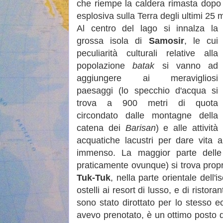
che riempe la caldera rimasta dopo 
esplosiva sulla Terra degli ultimi 25 m
Al centro del lago si innalza la
grossa isola di
Samosir
, le cui
peculiarità culturali relative alla
popolazione
batak
si vanno ad
aggiungere ai meravigliosi
paesaggi (lo specchio d'acqua si
trova a 900 metri di quota
circondato dalle montagne della
catena dei
Barisan
) e alle attività
acquatiche lacustri per dare vita 
immenso. La maggior parte delle 
praticamente ovunque) si trova prop
Tuk-Tuk
, nella parte orientale dell'
ostelli ai resort di lusso, e di ristor
sono stato dirottato per lo stesso 
avevo prenotato, è un ottimo posto 