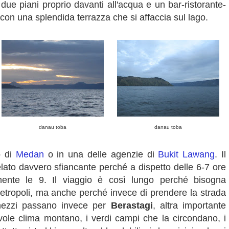
 due piani proprio davanti all'acqua e un bar-ristorante-
con una splendida terrazza che si affaccia sul lago.
danau toba
danau toba
o di
Medan
o in una delle agenzie di
Bukit Lawang
. Il
elato davvero sfiancante perché a dispetto delle 6-7 ore
ente le 9. Il viaggio è così lungo perché bisogna
tropoli, ma anche perché invece di prendere la strada
 mezzi passano invece per
Berastagi
, altra importante
cevole clima montano, i verdi campi che la circondano, i