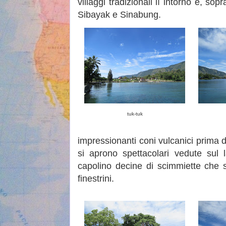
villaggi tradizionali lì intorno e, sop
Sibayak e Sinabung.
tuk-tuk
impressionanti coni vulcanici prima 
si aprono spettacolari vedute sul 
capolino decine di scimmiette che s
finestrini.