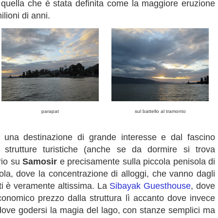
quella che è stata definita come la maggiore eruzione
ilioni di anni.
parapat
sul battello al tramonto
a una destinazione di grande interesse e dal fascino
strutture turistiche (anche se da dormire si trova
rio su
Samosir
e precisamente sulla piccola penisola di
isola, dove la concentrazione di alloggi, che vanno dagli
anti è veramente altissima.
La
Sibayak Guesthouse
, dove
economico prezzo dalla struttura lì accanto dove invece
dove godersi la magia del lago, con stanze semplici ma