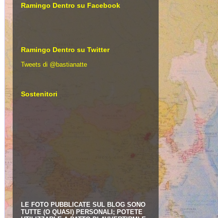
Ramingo Dentro su Facebook
Ramingo Dentro su Twitter
Tweets di @bastianatte
Sostenitori
LE FOTO PUBBLICATE SUL BLOG SONO
TUTTE (O QUASI) PERSONALI; POTETE