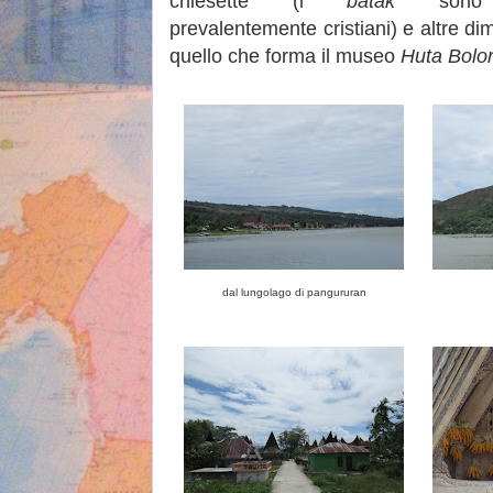
chiesette (i
batak
sono
prevalentemente cristiani) e altre d
quello che forma il museo
Huta Bolo
dal lungolago di pangururan