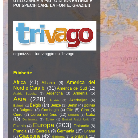
UTILIZZARLE A PATTO DI AVVERTIRMI E
POI SPECIFICARE LA FONTE. GRAZIE!!
organizza il tuo viaggio su Trivago
Etichette
Africa
(41)
America del
Albania
(8)
Nord e Caraibi
(31)
America del Sud
(12)
Argentina
(3)
Armenia
(5)
Arabia Saudita
(1)
Asia
(228)
Azerbaijan
(4)
Austria
(1)
Belgio
(14)
Belize
(3)
Benin
(4)
Bolivia
Bahrein
(1)
(3)
Bulgaria
(3)
Cambogia
(4)
Cile
(5)
Cina
(3)
Corea del Sud
(12)
Cuba
Cipro
(2)
Croazia
(1)
(10)
Danimarca
(1)
Egitto
(1)
Emirati Arabi Uniti
(1)
Europa
(203)
Estonia
(4)
Finlandia
(6)
Francia
(11)
Georgia
(9)
Germania
(15)
Ghana
Giappone
(45)
Giordania
(11)
(5)
Gibilterra
(1)