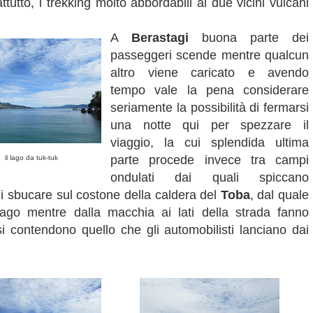
rattutto, i trekking molto abbordabili ai due vicini vulcani
A
Berastagi
buona parte dei
passeggeri scende mentre qualcun
altro viene caricato e avendo
tempo vale la pena considerare
seriamente la possibilità di fermarsi
una notte qui per spezzare il
viaggio, la cui splendida ultima
parte procede invece tra campi
il lago da tuk-tuk
ondulati dai quali spiccano
di sbucare sul costone della caldera del
Toba
, dal quale
lago mentre dalla macchia ai lati della strada fanno
i contendono quello che gli automobilisti lanciano dai