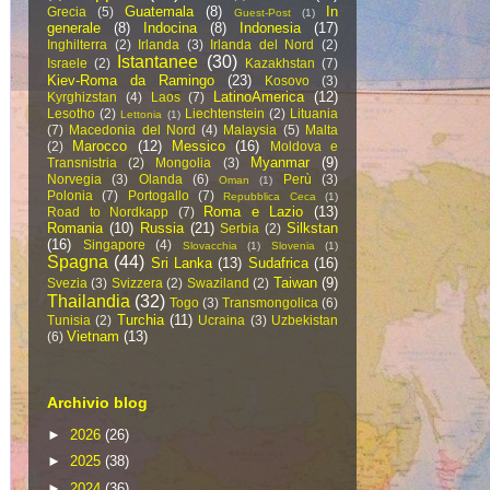
Guatemala
(8)
In
Grecia
(5)
Guest-Post
(1)
generale
(8)
Indocina
(8)
Indonesia
(17)
Inghilterra
(2)
Irlanda
(3)
Irlanda del Nord
(2)
Istantanee
(30)
Israele
(2)
Kazakhstan
(7)
Kiev-Roma da Ramingo
(23)
Kosovo
(3)
LatinoAmerica
(12)
Kyrghizstan
(4)
Laos
(7)
Lesotho
(2)
Liechtenstein
(2)
Lituania
Lettonia
(1)
(7)
Macedonia del Nord
(4)
Malaysia
(5)
Malta
Marocco
(12)
Messico
(16)
(2)
Moldova e
Myanmar
(9)
Transnistria
(2)
Mongolia
(3)
Norvegia
(3)
Olanda
(6)
Perù
(3)
Oman
(1)
Polonia
(7)
Portogallo
(7)
Repubblica Ceca
(1)
Roma e Lazio
(13)
Road to Nordkapp
(7)
Romania
(10)
Russia
(21)
Silkstan
Serbia
(2)
(16)
Singapore
(4)
Slovacchia
(1)
Slovenia
(1)
Spagna
(44)
Sri Lanka
(13)
Sudafrica
(16)
Taiwan
(9)
Svezia
(3)
Svizzera
(2)
Swaziland
(2)
Thailandia
(32)
Togo
(3)
Transmongolica
(6)
Turchia
(11)
Tunisia
(2)
Ucraina
(3)
Uzbekistan
Vietnam
(13)
(6)
Archivio blog
►
2026
(26)
►
2025
(38)
►
2024
(36)