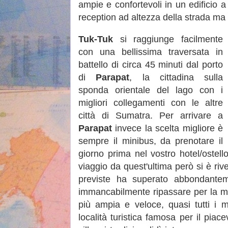
ampie e confortevoli in un edificio a
reception ad altezza della strada ma 
Tuk-Tuk
si raggiunge facilmente
con una bellissima traversata in
battello di circa 45 minuti dal porto
di
Parapat
, la cittadina sulla
sponda orientale del lago con i
migliori collegamenti con le altre
città di Sumatra. Per arrivare a
Parapat
invece la scelta migliore è
sempre il minibus, da prenotare il
giorno prima nel vostro hotel/ostell
viaggio da quest'ultima però si è riv
previste ha superato abbondantem
immancabilmente ripassare per la me
più ampia e veloce, quasi tutti i
località turistica famosa per il pia