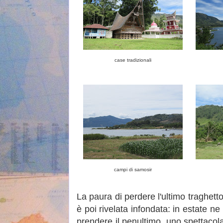
case tradizionali
campi di samosir
La paura di perdere l'ultimo traghett
è poi rivelata infondata: in estate ne
prendere il penultimo, uno spettacol