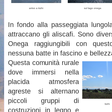
arrivo a kizhi
sul lago onega
In fondo alla passeggiata lungola
attraccano gli aliscafi. Sono diver
Onega raggiungibili con ques
nessuna batte in fascino e bellezza
Questa comunità rurale
dove immersi nella
placida atmosfera
agreste si alternano
piccoli gruppi di
kizhi
costruzioni in legno e