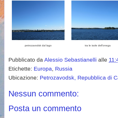
petrozavodsk dal lago
tra le isole dell'onega
Pubblicato da
Alessio Sebastianelli
alle
11:
Etichette:
Europa
,
Russia
Ubicazione:
Petrozavodsk, Repubblica di C
Nessun commento:
Posta un commento