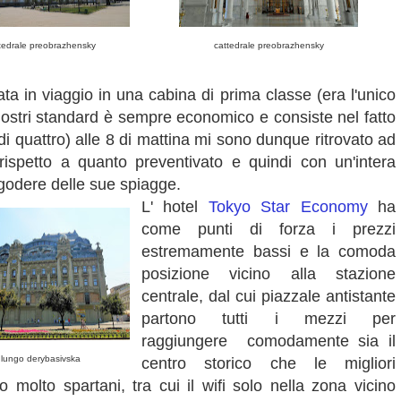
tedrale preobrazhensky
cattedrale preobrazhensky
in viaggio in una cabina di prima classe (era l'unico
ostri standard è sempre economico e consiste nel fatto
i quattro) alle 8 di mattina mi sono dunque ritrovato ad
ispetto a quanto preventivato e quindi con un'intera
e godere delle sue spiagge.
L' hotel
Tokyo Star Economy
ha
come punti di forza i prezzi
estremamente bassi e la comoda
posizione vicino alla stazione
centrale, dal cui piazzale antistante
partono tutti i mezzi per
raggiungere comodamente sia il
lungo derybasivska
centro storico che le migliori
 molto spartani, tra cui il wifi solo nella zona vicino