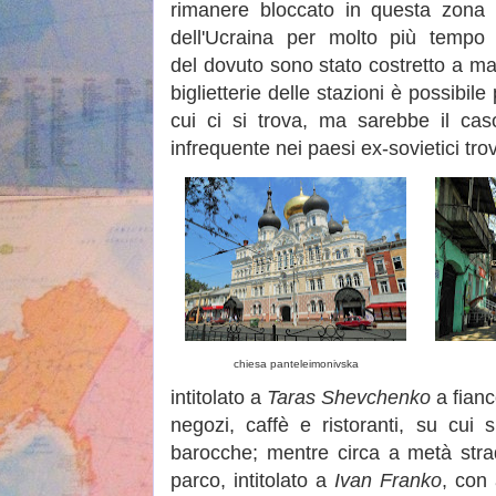
rimanere bloccato in questa zona
dell'Ucraina per molto più tempo
del dovuto sono stato costretto a ma
biglietterie delle stazioni è possibile
cui ci si trova, ma sarebbe il ca
infrequente nei paesi ex-sovietici trova
chiesa panteleimonivska
intitolato a
Taras Shevchenko
a fianc
negozi, caffè e ristoranti, su cui 
barocche; mentre circa a metà strada
parco, intitolato a
Ivan Franko
, con