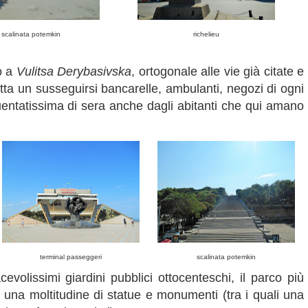
scalinata potemkin
richelieu
o a
Vulitsa Derybasivska
, ortogonale alle vie già citate e
ta un susseguirsi bancarelle, ambulanti, negozi di ogni
requentatissima di sera anche dagli abitanti che qui amano
terminal passeggeri
scalinata potemkin
evolissimi giardini pubblici ottocenteschi, il parco più
e e una moltitudine di statue e monumenti (tra i quali una