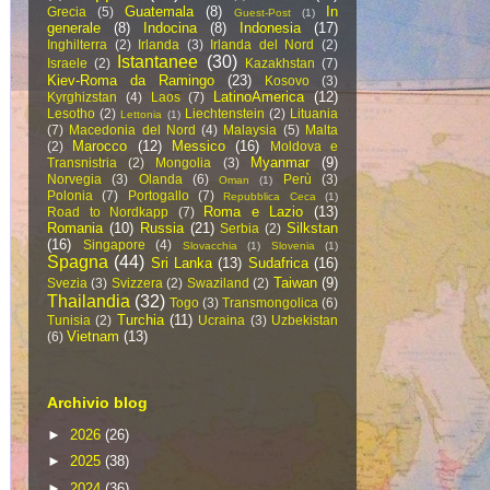
Guatemala
(8)
In
Grecia
(5)
Guest-Post
(1)
generale
(8)
Indocina
(8)
Indonesia
(17)
Inghilterra
(2)
Irlanda
(3)
Irlanda del Nord
(2)
Istantanee
(30)
Israele
(2)
Kazakhstan
(7)
Kiev-Roma da Ramingo
(23)
Kosovo
(3)
LatinoAmerica
(12)
Kyrghizstan
(4)
Laos
(7)
Lesotho
(2)
Liechtenstein
(2)
Lituania
Lettonia
(1)
(7)
Macedonia del Nord
(4)
Malaysia
(5)
Malta
Marocco
(12)
Messico
(16)
(2)
Moldova e
Myanmar
(9)
Transnistria
(2)
Mongolia
(3)
Norvegia
(3)
Olanda
(6)
Perù
(3)
Oman
(1)
Polonia
(7)
Portogallo
(7)
Repubblica Ceca
(1)
Roma e Lazio
(13)
Road to Nordkapp
(7)
Romania
(10)
Russia
(21)
Silkstan
Serbia
(2)
(16)
Singapore
(4)
Slovacchia
(1)
Slovenia
(1)
Spagna
(44)
Sri Lanka
(13)
Sudafrica
(16)
Taiwan
(9)
Svezia
(3)
Svizzera
(2)
Swaziland
(2)
Thailandia
(32)
Togo
(3)
Transmongolica
(6)
Turchia
(11)
Tunisia
(2)
Ucraina
(3)
Uzbekistan
Vietnam
(13)
(6)
Archivio blog
►
2026
(26)
►
2025
(38)
►
2024
(36)