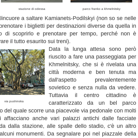
stazione di odessa
parco franko a khmelnitsky
lincuore a saltare Kamianets-Podilskyi (non so se nelle
 prenotare i biglietti per destinazioni diverse da quella in
so di scoprirlo e prenotare per tempo, perché non è
re il tutto esaurito sui treni).
Data la lunga attesa sono però
riuscito a fare una passeggiata per
Khmelnitsky, che si è rivelata una
città moderna e ben tenuta ma
dall'aspetto prevalentemente
sovietico e senza nulla da vedere.
Tuttavia il centro cittadino è
via pushinska
caratterizzato da un bel parco
o del quale scorre una piacevole via pedonale con molti
si affacciano anche vari palazzi antichi dalle facciate
 dalla stazione, alle spalle dello stadio, c'è un altro
 alcuni monumenti. Da segnalare poi nel piazzale della