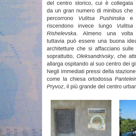
del centro storico, cui è collegata
da un gran numero di minibus che
percorrono
Vulitsa Pushinska
e
riscendono invece lungo
Vulitsa
Rishelevska
. Almeno una volta
tuttavia può essere una buona idea
architetture che si affacciano sulle
soprattutto,
Oleksandrivsky
, che at
allarga ospitando al suo centro dei gi
Negli immediati pressi della stazione
come la chiesa ortodossa
Pantele
Pryvoz
, il più grande del centro urban