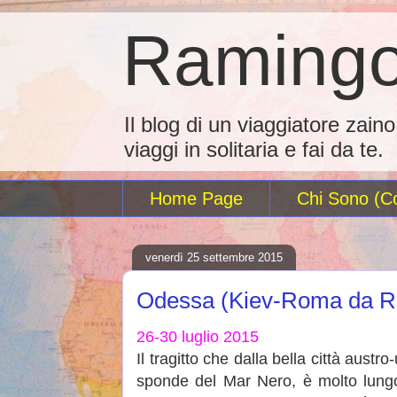
Ramingo
Il blog di un viaggiatore zain
viaggi in solitaria e fai da te.
Home Page
Chi Sono (Co
venerdì 25 settembre 2015
Odessa (Kiev-Roma da Ra
26-30 luglio 2015
Il tragitto che dalla bella città austr
sponde del Mar Nero, è molto lungo 