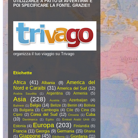
UTILIZZARLE A PATTO DI AVVERTIRMI E
POI SPECIFICARE LA FONTE. GRAZIE!!
organizza il tuo viaggio su Trivago
Etichette
Africa
(41)
America del
Albania
(8)
Nord e Caraibi
(31)
America del Sud
(12)
Argentina
(3)
Armenia
(5)
Arabia Saudita
(1)
Asia
(228)
Azerbaijan
(4)
Austria
(1)
Belgio
(14)
Belize
(3)
Benin
(4)
Bolivia
Bahrein
(1)
(3)
Bulgaria
(3)
Cambogia
(4)
Cile
(5)
Cina
(3)
Corea del Sud
(12)
Cuba
Cipro
(2)
Croazia
(1)
(10)
Danimarca
(1)
Egitto
(1)
Emirati Arabi Uniti
(1)
Europa
(203)
Estonia
(4)
Finlandia
(6)
Francia
(11)
Georgia
(9)
Germania
(15)
Ghana
Giappone
(45)
Giordania
(11)
(5)
Gibilterra
(1)