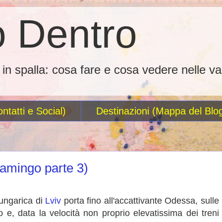
 Dentro
o in spalla: cosa fare e cosa vedere nelle va
ntatti e Social)
Destinazioni (Mappa del Blo
mingo parte 3)
o-ungarica di
Lviv
porta fino all'accattivante Odessa, sulle
e, data la velocità non proprio elevatissima dei treni