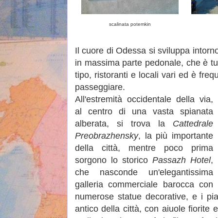
scalinata potemkin
Il cuore di Odessa si sviluppa intorn
in massima parte pedonale, che è tut
tipo, ristoranti e locali vari ed è f
passeggiare.
All'estremità occidentale della via,
al centro di una vasta spianata
alberata, si trova la
Cattedrale
Preobrazhensky
, la più importante
della città, mentre poco prima
sorgono lo storico
Passazh Hotel
,
che nasconde un'elegantissima
galleria commerciale barocca con
numerose statue decorative, e i piac
antico della città, con aiuole fiorit