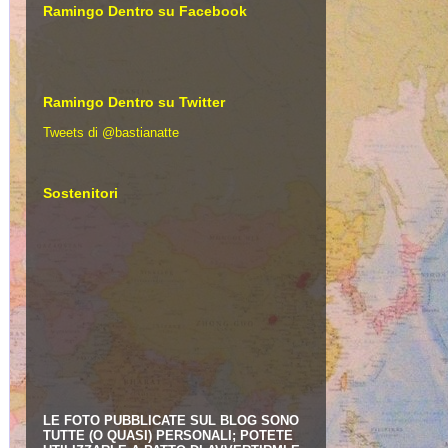
Ramingo Dentro su Facebook
Ramingo Dentro su Twitter
Tweets di @bastianatte
Sostenitori
LE FOTO PUBBLICATE SUL BLOG SONO
TUTTE (O QUASI) PERSONALI; POTETE