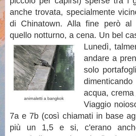
piccolo per capirsi) sperse tra i g
anche trovata, specialmente vicin
di Chinatown. Alla fine però al
quello notturno, a cena. Un bel ca
Lunedì, talmen
andare a pren
solo portafogl
dimenticando 
acqua, crema 
animaletti a bangkok
Viaggio noios
7a e 7b (così chiamati in base ag
più un 1,5 e si, c'erano anc