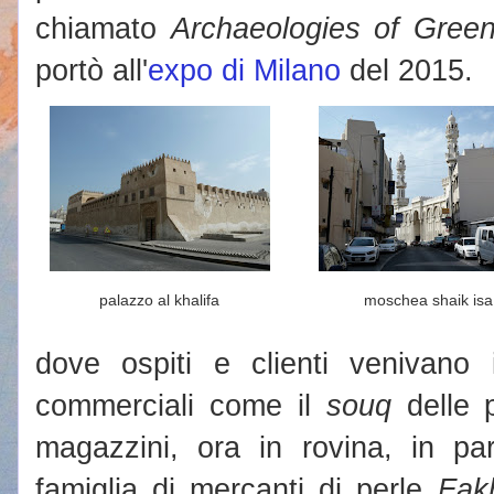
chiamato
Archaeologies of Green
portò all'
expo di Milano
del 2015.
palazzo al khalifa
moschea shaik isa
dove ospiti e clienti venivano i
commerciali come il
souq
delle 
magazzini, ora in rovina, in part
famiglia di mercanti di perle
Fak