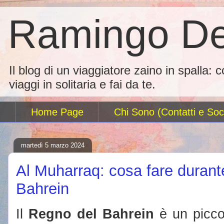
Ramingo De
Il blog di un viaggiatore zaino in spalla: 
viaggi in solitaria e fai da te.
Home Page
Chi Sono (Contatti e Soci
martedì 5 marzo 2024
Al Muharraq: cosa fare durant
Bahrein
Il
Regno del Bahrein
è un piccol