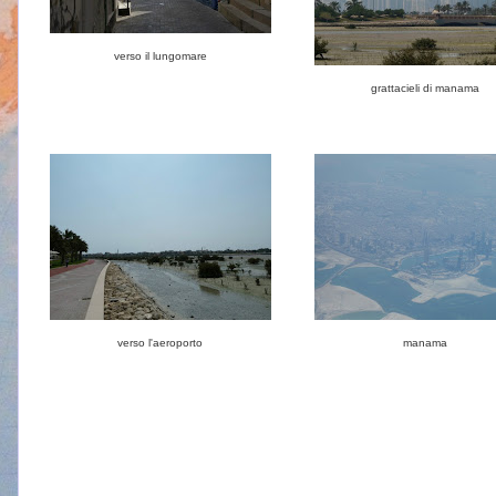
verso il lungomare
grattacieli di manama
verso l'aeroporto
manama