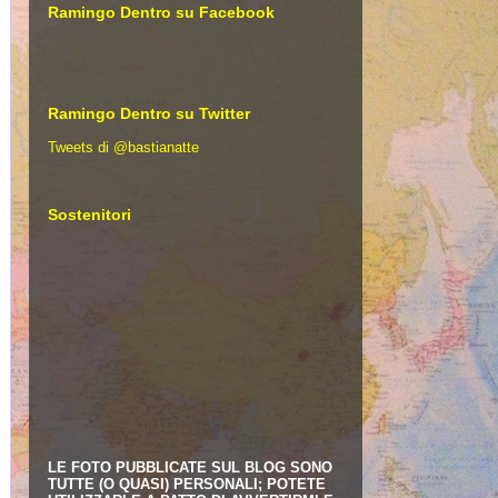
Ramingo Dentro su Facebook
Ramingo Dentro su Twitter
Tweets di @bastianatte
Sostenitori
LE FOTO PUBBLICATE SUL BLOG SONO
TUTTE (O QUASI) PERSONALI; POTETE