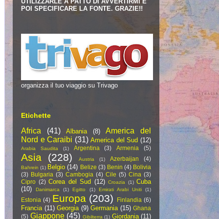
UTILIZZARLE A PATTO DI AVVERTIRMI E
POI SPECIFICARE LA FONTE. GRAZIE!!
organizza il tuo viaggio su Trivago
Etichette
Africa
(41)
America del
Albania
(8)
Nord e Caraibi
(31)
America del Sud
(12)
Argentina
(3)
Armenia
(5)
Arabia Saudita
(1)
Asia
(228)
Azerbaijan
(4)
Austria
(1)
Belgio
(14)
Belize
(3)
Benin
(4)
Bolivia
Bahrein
(1)
(3)
Bulgaria
(3)
Cambogia
(4)
Cile
(5)
Cina
(3)
Corea del Sud
(12)
Cuba
Cipro
(2)
Croazia
(1)
(10)
Danimarca
(1)
Egitto
(1)
Emirati Arabi Uniti
(1)
Europa
(203)
Estonia
(4)
Finlandia
(6)
Francia
(11)
Georgia
(9)
Germania
(15)
Ghana
Giappone
(45)
Giordania
(11)
(5)
Gibilterra
(1)