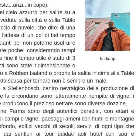
sta...anzi...in capo).
el cielo azzurro per salire su a
 vedute sulla città e sulla Table
ccio di nuvole, che dire: di una
 l'attesa di un po' di bel tempo
pianti per non poterne usufruire
velate poche, considerando tempi
a fine il tempo utile è stato di 3
bo kaap
nti sono state ridimensionate o
llo a Robben Isaland o proprio la salita in cima alla Table
lida scusa per tornare non è sempre un male.
o a Stellenbosch, centro nevralgico della produzione di
he la circondano sono letteralmente riempite di vigne, i
e producono il prezioso nettare sono diverse dozzine.
ne Farms sono degli autentici paradisi, con ettari e
 di campi e vigne, paesaggi ameni con fiumi e montagne
sfondo, edifici vecchi di secoli, servizi di ogni tipo che
 dai sentieri ai tour guidati agli hotel con spa e