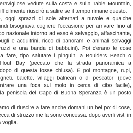
eravigliose vedute sulla costa e sulla Table Mountain,
ifficilmente riuscirò a salire se il tempo rimane questo.
ò, oggi sprazzi di sole alternati a nuvole e qualche
indi bisognava cogliere l'occasione per arrivare fino al
co nazionale intorno ad esso è selvaggio, affascinante,
pugli e acquitrini, ricco di panorami e animali selvaggi
truzzi e una banda di babbuini). Poi c'erano le cose
 da fare, tipo salutare i pinguini a Boulders Beach o
 Hout Bay (peccato che la strada panoramica a
opo di questa fosse chiusa). E poi montagne, rupi,
igneti, baiette, villaggi balneari o di pescatori (dove
ntrare una foca sul molo in cerca di cibo facile),
, la penisola del Capo di Buona Speranza è un posto
iamo di riuscire a fare anche domani un bel po' di cose,
ecca di struzzo me la sono concessa, dopo averli visti in
 voglia.