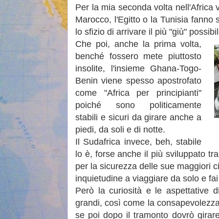
Per la mia seconda volta nell'Africa 
Marocco, l'Egitto o la Tunisia fanno 
lo sfizio di arrivare il più "giù" possibi
Che poi, anche la prima volta,
benché fossero mete piuttosto
insolite, l'insieme Ghana-Togo-
Benin viene spesso apostrofato
come "Africa per principianti"
poiché sono politicamente
stabili e sicuri da girare anche a
piedi, da soli e di notte.
Il Sudafrica invece, beh, stabile
lo è, forse anche il più sviluppato t
per la sicurezza delle sue maggiori c
inquietudine a viaggiare da solo e fai
Però la curiosità e le aspettative
grandi, così come la consapevolezza 
se poi dopo il tramonto dovrò girar