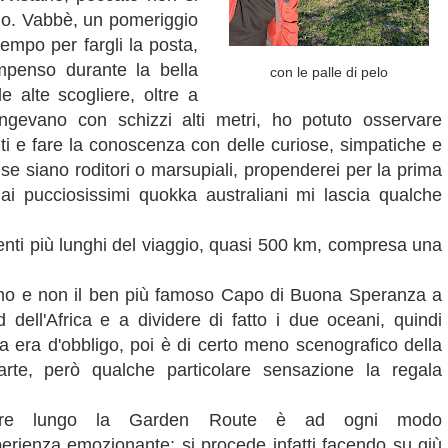
lo. Vabbè, un pomeriggio
tempo per fargli la posta,
mpenso durante la bella
con le palle di pelo
e alte scogliere, oltre a
ngevano con schizzi alti metri, ho potuto osservare
uti e fare la conoscenza con delle curiose, simpatiche e
 se siano roditori o marsupiali, propenderei per la prima
ai pucciosissimi quokka australiani mi lascia qualche
enti più lunghi del viaggio, quasi 500 km, compresa una
ltimo e non il ben più famoso Capo di Buona Speranza a
d dell'Africa e a dividere di fatto i due oceani, quindi
a era d'obbligo, poi è di certo meno scenografico della
rte, però qualche particolare sensazione la regala
are lungo la Garden Route è ad ogni modo
erienza emozionante: si procede infatti facendo su giù