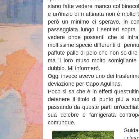
siano fatte vedere manco col binoco
e un'inizio di mattinata non è molto 
però un minimo ci speravo, in co
passeggiata lungo i sentieri sopra l
vedere onde possenti che si infra
moltissime specie differenti di penn
paffute palle di pelo che non so dire
ma il loro muso molto somigliante 
dubbio. Mi informerò.
Oggi invece avevo uno dei trasferim
deviazione per Capo Agulhas.
Poco si sa che è in effetti quest'u
detenere il titolo di punto più a su
passando da queste parti un'occhiat
sua celebre e famigerata contropa
comunque.
Guid
un'esp