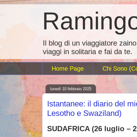
Ramingo
Il blog di un viaggiatore zain
viaggi in solitaria e fai da te.
Home Page
Chi Sono (Co
lunedì 10 febbraio 2025
Istantanee: il diario del m
Lesotho e Swaziland)
SUDAFRICA (26 luglio – 2