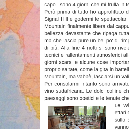
capo...sono 4 giorni che mi frulla in te
Però prima di tutto ho approfittato d
Signal Hill e godermi le spettacolari
Mountain finalmente libera dal cappu
bellezza devastante che ripaga tutta
ma che lascia pure un bel po' di rim
di più. Alla fine 4 notti si sono ri
tecnici e rallentamenti atmosferici all
giorni scarsi e alcune cose importa
proprio saltate, come la gita in batte
Mountain, ma vabbè, lasciarsi un va
Per consolarmi intanto sono arrivat
vino sudafricana. Le dolci colline c
paesaggi sono poetici e le tenute ch
Le Wi
ettari
sullo 
vanno