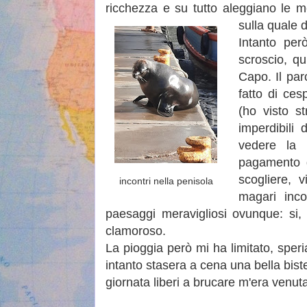
ricchezza e su tutto aleggiano le m
sulla quale d
Intanto per
scroscio, qu
Capo. Il par
fatto di ces
(ho visto s
imperdibili
vedere la
pagamento d
scogliere, v
incontri nella penisola
magari inco
paesaggi meravigliosi ovunque: si
clamoroso.
La pioggia però mi ha limitato, sper
intanto stasera a cena una bella bist
giornata liberi a brucare m'era venuta