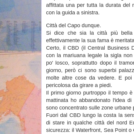
affittata una per tutta la durata de
con la guida a sinistra.
Città del Capo dunque.
Si dice che sia la città più bell
effettivamente la sua fama è meritata
Certo, il CBD (il Central Business Di
con la mariuana legale la sigla non 
po' losco, soprattutto dopo il tra
giorno, però ci sono superbi palazzi 
molte altre cose da vedere. E poi
pericolosa da girare a piedi.
Il primo giorno purtroppo il tempo è
mattinata ho abbandonato l'idea di
sono concentrato sulle zone urbane p
Fuori dal CBD lungo la costa la se
di stare in qualche città del nord E
sicurezza: il Waterfront, Sea Point o