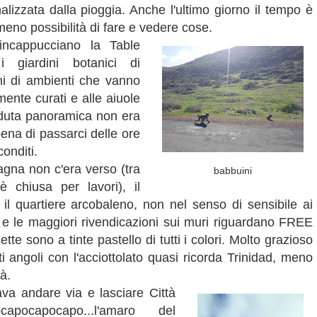
zzata dalla pioggia. Anche l'ultimo giorno il tempo è
 meno possibilità di fare e vedere cose.
ncappucciano la Table
 giardini botanici di
hi di ambienti che vanno
mente curati e alle aiuole
duta panoramica non era
na di passarci delle ore
conditi.
agna non c'era verso (tra
babbuini
è chiusa per lavori), il
l quartiere arcobaleno, non nel senso di sensibile ai
ee e le maggiori rivendicazioni sui muri riguardano FREE
te sono a tinte pastello di tutti i colori. Molto grazioso
ti angoli con l'acciottolato quasi ricorda Trinidad, meno
à.
va andare via e lasciare Città
pocapocapo...l'amaro del