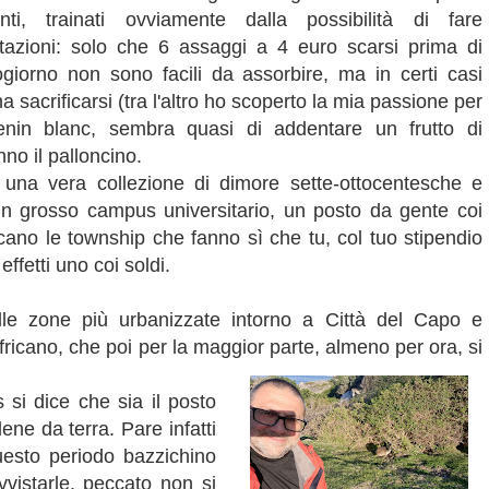
ranti, trainati ovviamente dalla possibilità di fare
tazioni: solo che 6 assaggi a 4 euro scarsi prima di
giorno non sono facili da assorbire, ma in certi casi
a sacrificarsi (tra l'altro ho scoperto la mia passione per
enin blanc, sembra quasi di addentare un frutto di
no il palloncino.
e una vera collezione di dimore sette-ottocentesche e
a un grosso campus universitario, un posto da gente coi
cano le township che fanno sì che tu, col tuo stipendio
effetti uno coi soldi.
lle zone più urbanizzate intorno a Città del Capo e
dafricano, che poi per la maggior parte, almeno per ora, si
 si dice che sia il posto
ne da terra. Pare infatti
uesto periodo bazzichino
vvistarle, peccato non si