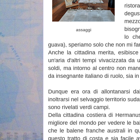
risto
degus
mezzo
bisogn
assaggi
lo ch
guava), speriamo solo che non mi fan
Anche la cittadina merita, esibisc
un'aria d'altri tempi vivacizzata d
soldi, ma intorno al centro non man
da insegnante italiano di ruolo, sia in 
Dunque era ora di allontanarsi da
inoltrarsi nel selvaggio territorio su
sono rivelati verdi campi.
Della cittadina costiera di Hermanus
migliore del mondo per vedere le bale
che le balene franche australi in q
questo tratto di costa e sia facile a