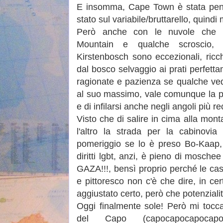
E insomma, Cape Town è stata penali
stato sul variabile/bruttarello, quindi
Però anche con le nuvole che i
Mountain e qualche scroscio, i
Kirstenbosch sono eccezionali, ricc
dal bosco selvaggio ai prati perfetta
ragionate e pazienza se qualche ve
al suo massimo, vale comunque la pe
e di infilarsi anche negli angoli più re
Visto che di salire in cima alla mont
l'altro la strada per la cabinovia 
pomeriggio se lo è preso Bo-Kaap, i
diritti lgbt, anzi, è pieno di mosch
GAZA!!!, bensì proprio perché le caset
e pittoresco non c'è che dire, in cer
aggiustato certo, però che potenzialit
Oggi finalmente sole! Però mi tocca
del Capo (capocapocapocapoca