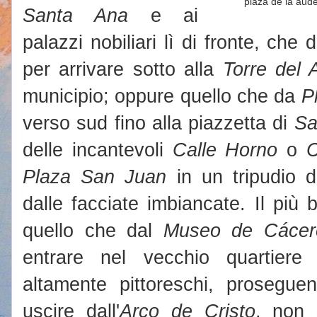
plaza de la aud
Santa Ana
e ai
palazzi nobiliari lì di fronte, ch
per arrivare sotto alla
Torre del 
municipio; oppure quello che da
P
verso sud fino alla piazzetta di
Sa
delle incantevoli
Calle Horno
o
C
Plaza San Juan
in un tripudio d
dalle facciate imbiancate. Il più
quello che dal
Museo de Cácer
entrare nel vecchio quartiere 
altamente pittoreschi, prosegu
uscire dall'
Arco de Cristo
, non 