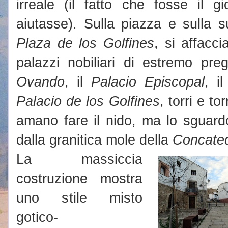
irreale (il fatto che fosse il 
aiutasse). Sulla piazza e sulla 
Plaza de los Golfines
, si affacci
palazzi nobiliari di estremo pr
Ovando
, il
Palacio Episcopal
, i
Palacio de los Golfines
, torri e t
amano fare il nido, ma lo sguardo
dalla granitica mole della
Concated
La massiccia
costruzione mostra
uno stile misto
gotico-