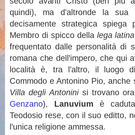
secolo avanti Cristo (ben più 
quindi), ma d'altronde la sua
decisamente strategica spiega p
Membro di spicco della
lega latina
frequentato dalle personalità di 
romana che dell'impero, che qui a
località è, tra l'altro, il luogo 
Commodo e Antonino Pio, anche se 
Villa degli Antonini
si trovano ora 
Genzano
),
Lanuvium
è caduta 
Teodosio rese, con il suo editto, ne
l'unica religione ammessa.