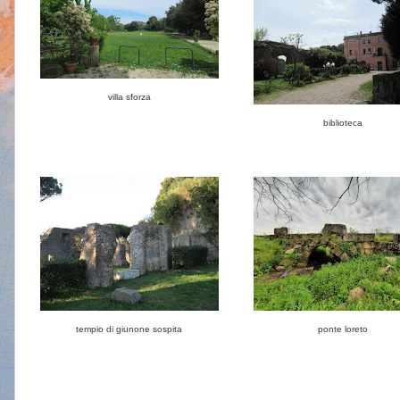
villa sforza
biblioteca
tempio di giunone sospita
ponte loreto