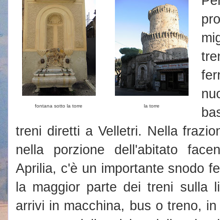
Pe
pr
mi
tr
fer
nu
fontana sotto la torre
la torre
ba
treni diretti a Velletri. Nella fra
nella porzione dell'abitato fac
Aprilia, c'è un importante snodo f
la maggior parte dei treni sulla
arrivi in macchina, bus o treno, in