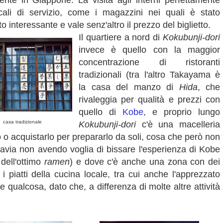
nente in Giappone. La visita agli interni perfettamente
 locali di servizio, come i magazzini nei quali è stato
interessante e vale senz'altro il prezzo del biglietto.
Il quartiere a nord di
Kokubunji-dori
invece è quello con la maggior
concentrazione di ristoranti
tradizionali (tra l'altro Takayama è
la casa del manzo di
Hida
, che
rivaleggia per qualità e prezzi con
quello di
Kobe
, e proprio lungo
casa tradizionale
Kokubunji-dori
c'è una macelleria
 o acquistarlo per prepararlo da soli, cosa che però non
tavia non avendo voglia di bissare l'esperienza di Kobe
 dell'ottimo
ramen
) e dove c'è anche una zona con dei
i piatti della cucina locale, tra cui anche l'apprezzato
re qualcosa, dato che, a differenza di molte altre attività