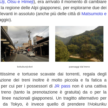
Uji, Otsu e Himeji
), era arrivato il momento di cambiare
a regione delle Alpi giapponesi, per esplorarne due dei
ilevanti in assoluto (anche più delle città di
Matsumoto e
aggio).
kokubunji-dori
paesaggi dal treno
rettissime e tortuose scavate dai torrenti, regala degli
zione dei treni inoltre è molto piccola e fa fatica a
i, per cui per i possessori di
JR pass
non è una cattiva
 treno (tanto la prenotazione è gratuita) da o per la
le linee nazionali giapponesi. Un tragitto alternativo per
e da Tokyo, è invece quello di prendere l'
Hokuriku