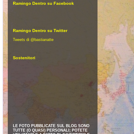
Ramingo Dentro su Facebook
Ramingo Dentro su Twitter
Tweets di @bastianatte
Sostenitori
LE FOTO PUBBLICATE SUL BLOG SONO
TUTTE (O QUASI) PERSONALI; POTETE