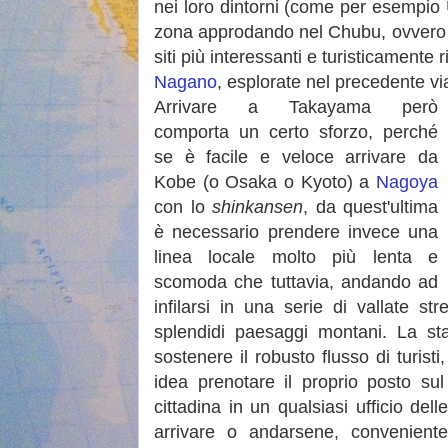
nei loro dintorni (come per esempio
zona approdando nel Chubu, ovvero l
siti più interessanti e turisticamente r
Nagano
, esplorate nel precedente vi
Arrivare a Takayama però
comporta un certo sforzo, perché
se è facile e veloce arrivare da
Kobe (o Osaka o Kyoto) a
Nagoya
con lo
shinkansen
, da quest'ultima
è necessario prendere invece una
linea locale molto più lenta e
scomoda che tuttavia, andando ad
infilarsi in una serie di vallate st
splendidi paesaggi montani. La sta
sostenere il robusto flusso di turist
idea prenotare il proprio posto sul
cittadina in un qualsiasi ufficio del
arrivare o andarsene, convenient