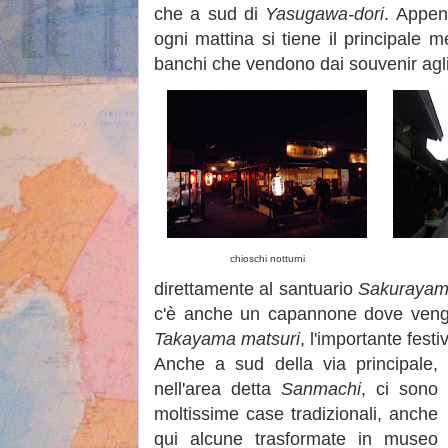
che a sud di
Yasugawa-dori
. Appen
ogni mattina si tiene il principale m
banchi che vendono dai souvenir agli 
chioschi notturni
direttamente al santuario
Sakurayam
c'è anche un capannone dove vengono
Takayama matsuri
, l'importante fest
Anche a sud della via principale,
nell'area detta
Sanmachi
, ci sono
moltissime case tradizionali, anche
qui alcune trasformate in museo