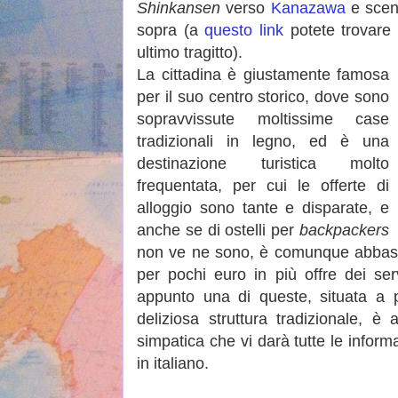
Shinkansen
verso
Kanazawa
e scend
sopra (a
questo link
potete trovare
ultimo tragitto).
La cittadina è giustamente famosa
per il suo centro storico, dove sono
sopravvissute moltissime case
tradizionali in legno, ed è una
destinazione turistica molto
frequentata, per cui le offerte di
alloggio sono tante e disparate, e
anche se di ostelli per
backpackers
non ve ne sono, è comunque abbast
per pochi euro in più offre dei se
appunto una di queste, situata a p
deliziosa struttura tradizionale,
simpatica che vi darà tutte le inform
in italiano.