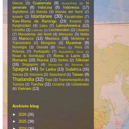
Guatemala
(8)
In
Grecia
(5)
Guest-Post
(1)
generale
(8)
Indocina
(8)
Indonesia
(17)
Inghilterra
(2)
Irlanda
(3)
Irlanda del Nord
(2)
Istantanee
(30)
Israele
(2)
Kazakhstan
(7)
Kiev-Roma da Ramingo
(23)
Kosovo
(3)
LatinoAmerica
(12)
Kyrghizstan
(4)
Laos
(7)
Lesotho
(2)
Liechtenstein
(2)
Lituania
Lettonia
(1)
(7)
Macedonia del Nord
(4)
Malaysia
(5)
Malta
Marocco
(12)
Messico
(16)
(2)
Moldova e
Myanmar
(9)
Transnistria
(2)
Mongolia
(3)
Norvegia
(3)
Olanda
(6)
Perù
(3)
Oman
(1)
Polonia
(7)
Portogallo
(7)
Repubblica Ceca
(1)
Roma e Lazio
(13)
Road to Nordkapp
(7)
Romania
(10)
Russia
(21)
Silkstan
Serbia
(2)
(16)
Singapore
(4)
Slovacchia
(1)
Slovenia
(1)
Spagna
(44)
Sri Lanka
(13)
Sudafrica
(16)
Taiwan
(9)
Svezia
(3)
Svizzera
(2)
Swaziland
(2)
Thailandia
(32)
Togo
(3)
Transmongolica
(6)
Turchia
(11)
Tunisia
(2)
Ucraina
(3)
Uzbekistan
Vietnam
(13)
(6)
Archivio blog
►
2026
(26)
►
2025
(38)
►
2024
(36)