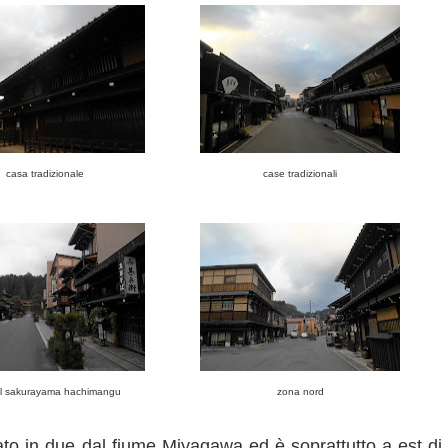
casa tradizionale
case tradizionali
il sakurayama hachimangu
zona nord
iato in due dal fiume Miyagawa ed è soprattutto a est di