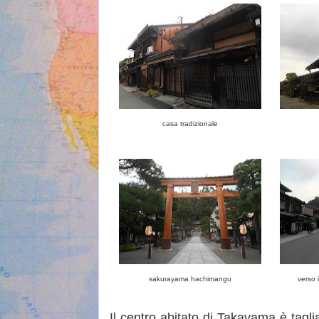
casa tradizionale
sakurayama hachimangu
verso 
Il centro abitato di Takayama è tagl