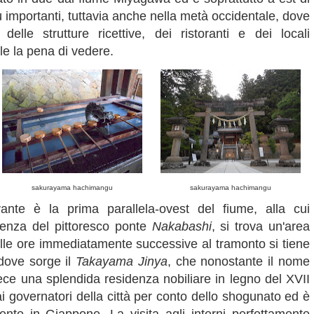
iù importanti, tuttavia anche nella metà occidentale, dove
lle strutture ricettive, dei ristoranti e dei locali
le la pena di vedere.
sakurayama hachimangu
sakurayama hachimangu
vante è la prima parallela-ovest del fiume, alla cui
denza del pittoresco ponte
Nakabashi
, si trova un'area
elle ore immediatamente successive al tramonto si tiene
dove sorge il
Takayama Jinya
, che nonostante il nome
vece una splendida residenza nobiliare in legno del XVII
i governatori della città per conto dello shogunato ed è