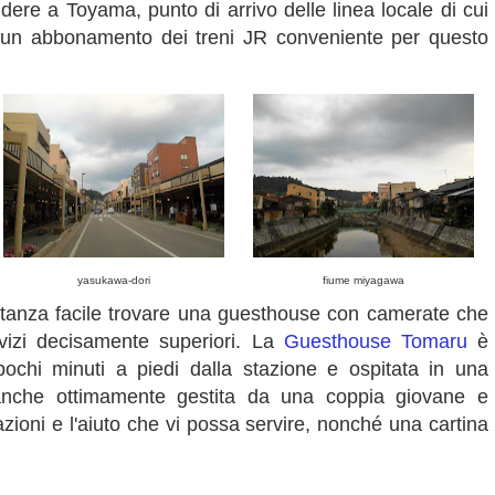
ere a Toyama, punto di arrivo delle linea locale di cui
 un abbonamento dei treni JR conveniente per questo
yasukawa-dori
fiume miyagawa
anza facile trovare una guesthouse con camerate che
rvizi decisamente superiori. La
Guesthouse Tomaru
è
ochi minuti a piedi dalla stazione e ospitata in una
 è anche ottimamente gestita da una coppia giovane e
azioni e l'aiuto che vi possa servire, nonché una cartina