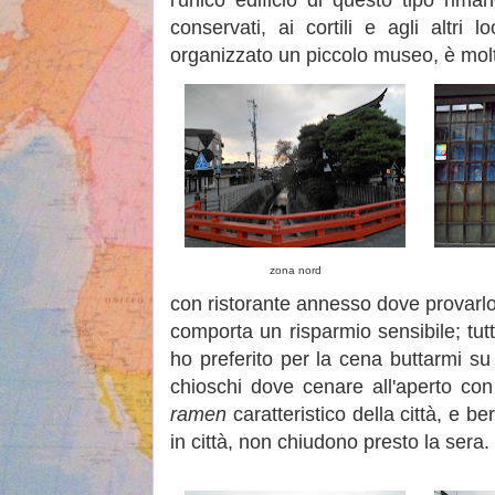
l'unico edificio di questo tipo rima
conservati, ai cortili e agli altri
organizzato un piccolo museo, è molto 
zona nord
con ristorante annesso dove provarlo
comporta un risparmio sensibile; tut
ho preferito per la cena buttarmi su
chioschi dove cenare all'aperto con 
ramen
caratteristico della città, e be
in città, non chiudono presto la sera.