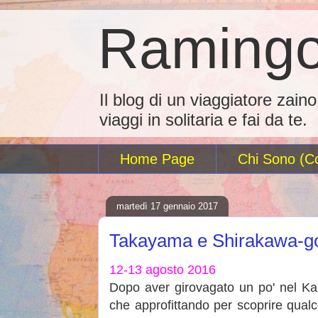
Ramingo
Il blog di un viaggiatore zain
viaggi in solitaria e fai da te.
Home Page
Chi Sono (Co
martedì 17 gennaio 2017
Takayama e Shirakawa-g
12-13 agosto 2016
Dopo aver girovagato un po' nel Kans
che approfittando per scoprire qualc