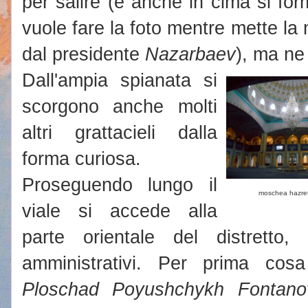
per salire (e anche in cima si for
vuole fare la foto mentre mette la 
dal presidente
Nazarbaev
), ma ne
Dall'ampia spianata si
scorgono anche molti
altri grattacieli dalla
forma curiosa.
Proseguendo lungo il
moschea hazret
viale si accede alla
parte orientale del distretto
amministrativi. Per prima cos
Ploschad Poyushchykh Fontano