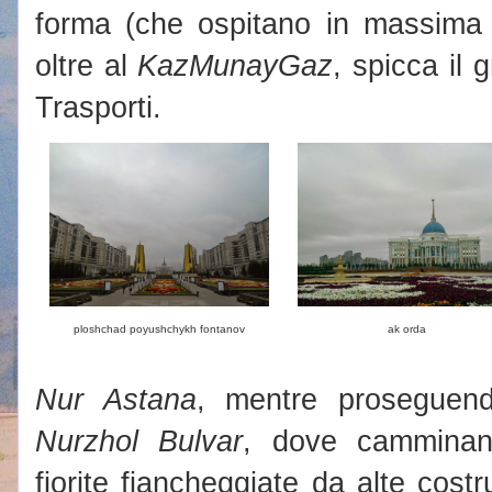
forma (che ospitano in massima p
oltre al
KazMunayGaz
, spicca il 
Trasporti.
ploshchad poyushchykh fontanov
ak orda
Nur Astana
, mentre proseguendo
Nurzhol Bulvar
, dove camminan
fiorite fiancheggiate da alte costru