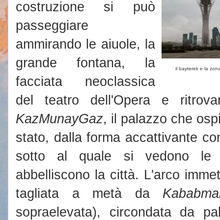
costruzione si può
passeggiare
ammirando le aiuole, la
grande fontana, la
il bayterek e la zona
facciata neoclassica
del teatro dell'Opera e ritrov
KazMunayGaz
, il palazzo che osp
stato, dalla forma accattivante c
sotto al quale si vedono le 
abbelliscono la città. L'arco immet
tagliata a metà da
Kababma
sopraelevata), circondata da pa