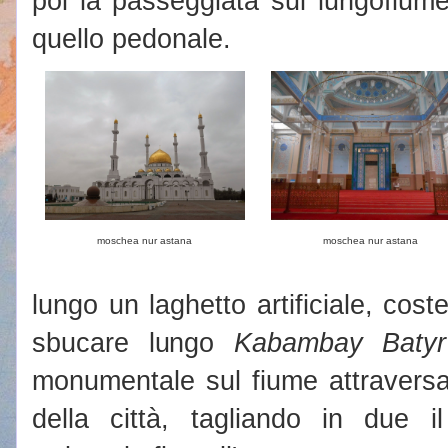
poi la passeggiata sul lungofiume
quello pedonale.
moschea nur astana
moschea nur astana
lungo un laghetto artificiale, cost
sbucare lungo
Kabambay Batyr
monumentale sul fiume attraversa
della città, tagliando in due il