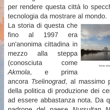
per rendere questa città lo specc
tecnologia da mostrare al mondo.
La storia di questa che
fino al 1997 era
un'anonima cittadina in
mezzo alla steppa
(conosciuta come
fiume ish
Akmola
, e prima
ancora
Tselinograd
, al massimo p
della politica di produzione dei ce
ad essere abbastanza nota. Da qua
padrone del paese
Nursultan
N