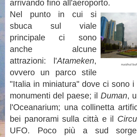
arrivando fino all'aeroporto.
Nel punto in cui si
sbuca sul viale
principale ci sono
anche alcune
attrazioni: l'
Atameken
,
nurzhul bul
ovvero un parco stile
"Italia in miniatura" dove ci sono i m
monumenti del paese; il
Duman
, 
l'Oceanarium; una collinetta artifi
bei panorami sulla città e il
Circ
UFO. Poco più a sud sorg