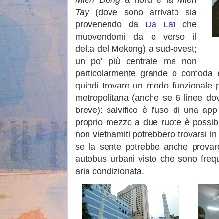
Tay
(dove sono arrivato sia
provenendo da
Da Lat
che
muovendomi da e verso il
delta del Mekong) a sud-ovest;
un po' più centrale ma non
particolarmente grande o comoda è 
quindi trovare un modo funzionale p
metropolitana (anche se 6 linee dov
breve): salvifico è l'uso di una ap
proprio mezzo a due ruote è possibile
non vietnamiti potrebbero trovarsi in d
se la sente potrebbe anche provarci
autobus urbani visto che sono frequen
aria condizionata.