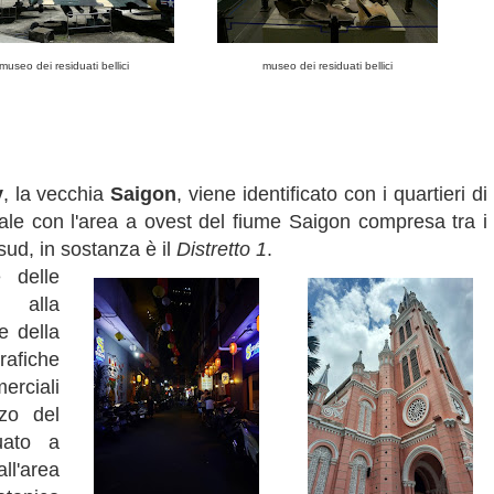
museo dei residuati bellici
museo dei residuati bellici
y
, la vecchia
Saigon
, viene identificato con i quartieri di
ale con l'area a ovest del fiume Saigon compresa tra i
sud, in sostanza è il
Distretto 1
.
 delle
e alla
e della
afiche
erciali
zzo del
uato a
l'area