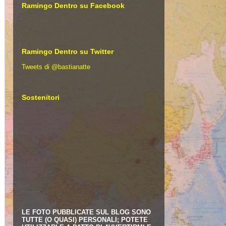
Ramingo Dentro su Facebook
Ramingo Dentro su Twitter
Tweets di @bastianatte
Sostenitori
LE FOTO PUBBLICATE SUL BLOG SONO
TUTTE (O QUASI) PERSONALI; POTETE