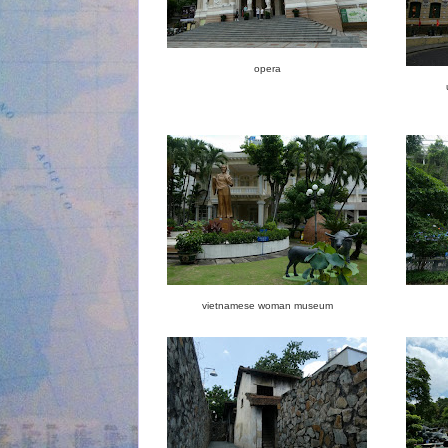
opera
vietnamese woman museum