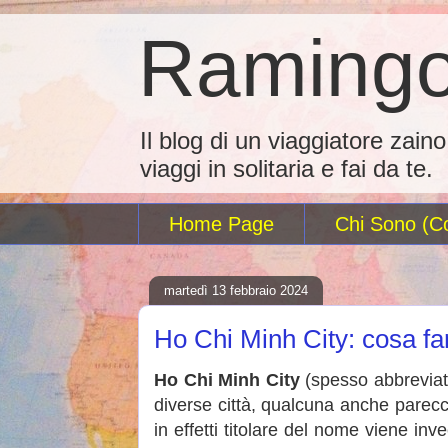
Ramingo
Il blog di un viaggiatore zain
viaggi in solitaria e fai da te.
Home Page
Chi Sono (Co
martedì 13 febbraio 2024
Ho Chi Minh City: cosa fa
Ho Chi Minh City
(spesso abbreviat
diverse città, qualcuna anche parecc
in effetti titolare del nome viene 