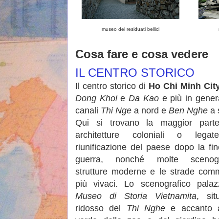
museo dei residuati bellici
Cosa fare e cosa vedere
IL CENTRO STORICO
Il centro storico di
Ho Chi Minh Cit
Dong Khoi
e
Da Kao
e più in gener
canali
Thi Nge
a nord e
Ben Nghe
a 
Qui si trovano la maggior parte
architetture coloniali o legat
riunificazione del paese dopo la fin
guerra, nonché molte scenogr
strutture moderne e le strade comm
più vivaci. Lo scenografico pala
Museo di Storia Vietnamita
, sit
ridosso del
Thi Nghe
e accanto al