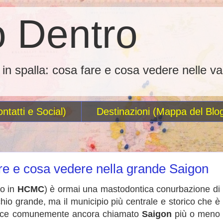
 Dentro
o in spalla: cosa fare e cosa vedere nelle va
ntatti e Social)
Destinazioni (Mappa del Blo
re e cosa vedere nella grande Saigon
o in
HCMC
) è ormai una mastodontica conurbazione di
hio grande, ma il municipio più centrale e storico che è
invece comunemente ancora chiamato
Saigon
più o meno