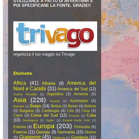
UTILIZZARLE A PATTO DI AVVERTIRMI E
POI SPECIFICARE LA FONTE. GRAZIE!!
organizza il tuo viaggio su Trivago
Etichette
Africa
(41)
America del
Albania
(8)
Nord e Caraibi
(31)
America del Sud
(12)
Argentina
(3)
Armenia
(5)
Arabia Saudita
(1)
Asia
(228)
Azerbaijan
(4)
Austria
(1)
Belgio
(14)
Belize
(3)
Benin
(4)
Bolivia
Bahrein
(1)
(3)
Bulgaria
(3)
Cambogia
(4)
Cile
(5)
Cina
(3)
Corea del Sud
(12)
Cuba
Cipro
(2)
Croazia
(1)
(10)
Danimarca
(1)
Egitto
(1)
Emirati Arabi Uniti
(1)
Europa
(203)
Estonia
(4)
Finlandia
(6)
Francia
(11)
Georgia
(9)
Germania
(15)
Ghana
Giappone
(45)
Giordania
(11)
(5)
Gibilterra
(1)