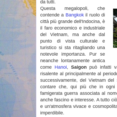
da tutti.
Questa megalopoli, che
contende a
Bangkok
il ruolo di
città più grande dell'Indocina, è
il faro economico e industriale
del Vietnam, ma anche dal
punto di vista culturale e
turistico si sta ritagliando una
notevole importanza. Pur se
neanche lontanamente antica
come
Hanoi
,
Saigon
può infatti v
risalente al principalmente al periodo
successivamente, del Vietnam del 
contare che, qui più che in ogni 
famigerata guerra associata al nome
anche fascino e interesse. A tutto c
e un'atmosfera vivace e cosmopolita
imperdibile.