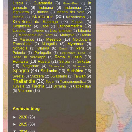
Guatemala
(8)
In
Grecia
(5)
Guest-Post
(1)
generale
(8)
Indocina
(8)
Indonesia
(17)
Inghilterra
(2)
Irlanda
(3)
Irlanda del Nord
(2)
Istantanee
(30)
Israele
(2)
Kazakhstan
(7)
Kiev-Roma da Ramingo
(23)
Kosovo
(3)
LatinoAmerica
(12)
Kyrghizstan
(4)
Laos
(7)
Lesotho
(2)
Liechtenstein
(2)
Lituania
Lettonia
(1)
(7)
Macedonia del Nord
(4)
Malaysia
(5)
Malta
Marocco
(12)
Messico
(16)
(2)
Moldova e
Myanmar
(9)
Transnistria
(2)
Mongolia
(3)
Norvegia
(3)
Olanda
(6)
Perù
(3)
Oman
(1)
Polonia
(7)
Portogallo
(7)
Repubblica Ceca
(1)
Roma e Lazio
(13)
Road to Nordkapp
(7)
Romania
(10)
Russia
(21)
Silkstan
Serbia
(2)
(16)
Singapore
(4)
Slovacchia
(1)
Slovenia
(1)
Spagna
(44)
Sri Lanka
(13)
Sudafrica
(16)
Taiwan
(9)
Svezia
(3)
Svizzera
(2)
Swaziland
(2)
Thailandia
(32)
Togo
(3)
Transmongolica
(6)
Turchia
(11)
Tunisia
(2)
Ucraina
(3)
Uzbekistan
Vietnam
(13)
(6)
Archivio blog
►
2026
(26)
►
2025
(38)
▼
2024
(36)