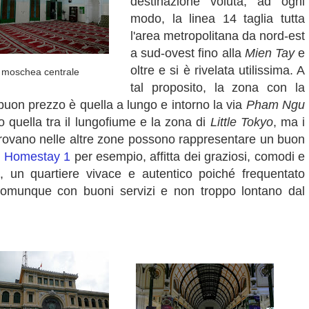
destinazione voluta, ad ogni
modo, la linea 14 taglia tutta
l'area metropolitana da nord-est
a sud-ovest fino alla
Mien Tay
e
oltre e si è rivelata utilissima. A
moschea centrale
tal proposito, la zona con la
buon prezzo è quella a lungo e intorno la via
Pham Ngu
to quella tra il lungofiume e la zona di
Little Tokyo
, ma i
 trovano nelle altre zone possono rappresentare un buon
 Homestay 1
per esempio, affitta dei graziosi, comodi e
, un quartiere vivace e autentico poiché frequentato
comunque con buoni servizi e non troppo lontano dal