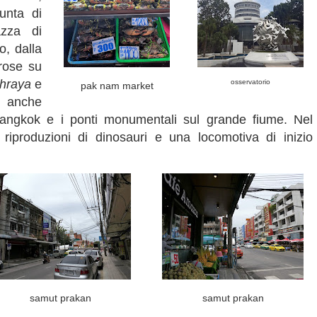
unta di
azza di
o, dalla
rose su
hraya
e
osservatorio
pak nam market
a anche
di Bangkok e i ponti monumentali sul grande fiume. Nel
 riproduzioni di dinosauri e una locomotiva di inizio
samut prakan
samut prakan