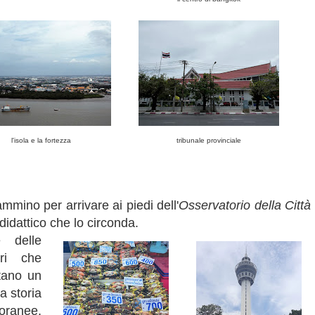
l'isola e la fortezza
tribunale provinciale
ammino per arrivare ai piedi dell'
Osservatorio della Città
didattico che lo circonda.
e delle
tri che
tano un
a storia
poranee,