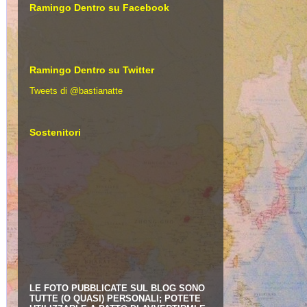
Ramingo Dentro su Facebook
Ramingo Dentro su Twitter
Tweets di @bastianatte
Sostenitori
LE FOTO PUBBLICATE SUL BLOG SONO
TUTTE (O QUASI) PERSONALI; POTETE