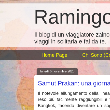
Ramingo
Il blog di un viaggiatore zain
viaggi in solitaria e fai da te.
Home Page
Chi Sono (Co
lunedì 6 novembre 2023
Samut Prakan: una giorna
Il notevole allungamento della line
reso più facilmente raggiungibili e 
Bangkok, facendo diventare un sog