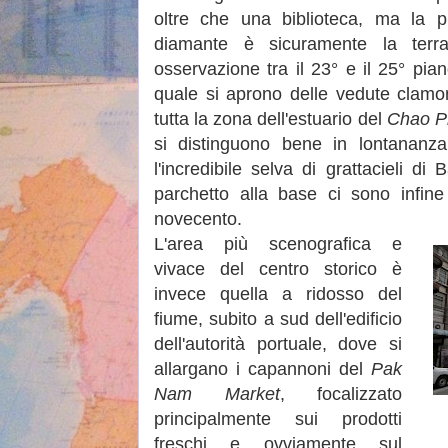
oltre che una biblioteca, ma la p
diamante è sicuramente la terr
osservazione tra il 23° e il 25° pian
quale si aprono delle vedute clamo
tutta la zona dell'estuario del
Chao P
si distinguono bene in lontananz
l'incredibile selva di grattacieli 
parchetto alla base ci sono infine
novecento.
L'area più scenografica e
vivace del centro storico è
invece quella a ridosso del
fiume, subito a sud dell'edificio
dell'autorità portuale, dove si
allargano i capannoni del
Pak
Nam Market
, focalizzato
principalmente sui prodotti
freschi e ovviamente sul