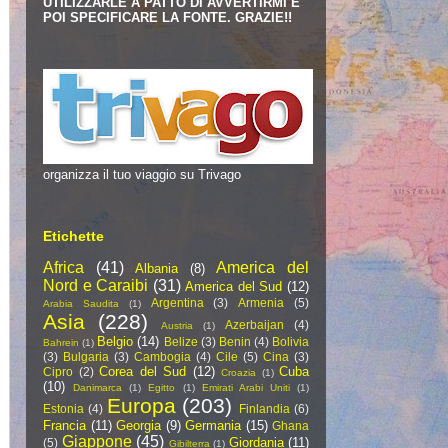
UTILIZZARLE A PATTO DI AVVERTIRMI E
POI SPECIFICARE LA FONTE. GRAZIE!!
organizza il tuo viaggio su Trivago
Etichette
Africa
(41)
America del
Albania
(8)
Nord e Caraibi
(31)
America del Sud
(12)
Argentina
(3)
Armenia
(5)
Arabia Saudita
(1)
Asia
(228)
Azerbaijan
(4)
Austria
(1)
Belgio
(14)
Belize
(3)
Benin
(4)
Bolivia
Bahrein
(1)
(3)
Bulgaria
(3)
Cambogia
(4)
Cile
(5)
Cina
(3)
Corea del Sud
(12)
Cuba
Cipro
(2)
Croazia
(1)
(10)
Danimarca
(1)
Egitto
(1)
Emirati Arabi Uniti
(1)
Europa
(203)
Estonia
(4)
Finlandia
(6)
Francia
(11)
Georgia
(9)
Germania
(15)
Ghana
Giappone
(45)
Giordania
(11)
(5)
Gibilterra
(1)