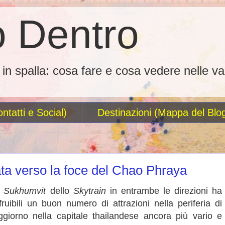
 Dentro
o in spalla: cosa fare e cosa vedere nelle va
ntatti e Social)
Destinazioni (Mappa del Blo
ta verso la foce del Chao Phraya
a
Sukhumvit
dello
Skytrain
in entrambe le direzioni ha
fruibili un buon numero di attrazioni nella periferia di
giorno nella capitale thailandese ancora più vario e