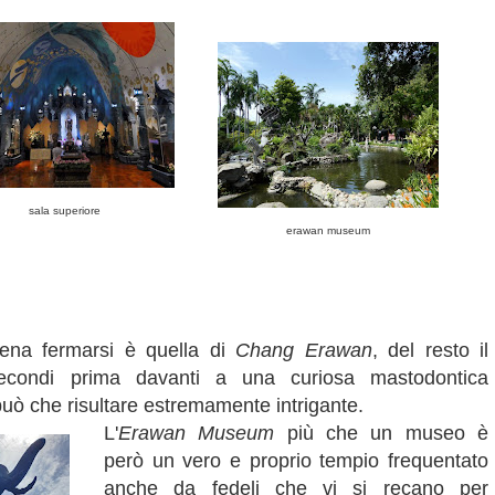
sala superiore
erawan museum
pena fermarsi è quella di
Chang Erawan
, del resto il
econdi prima davanti a una curiosa mastodontica
può che risultare estremamente intrigante.
L'
Erawan Museum
più che un museo è
però un vero e proprio tempio frequentato
anche da fedeli che vi si recano per