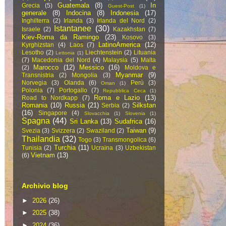
Guatemala
(8)
In
Grecia
(5)
Guest-Post
(1)
generale
(8)
Indocina
(8)
Indonesia
(17)
Inghilterra
(2)
Irlanda
(3)
Irlanda del Nord
(2)
Istantanee
(30)
Israele
(2)
Kazakhstan
(7)
Kiev-Roma da Ramingo
(23)
Kosovo
(3)
LatinoAmerica
(12)
Kyrghizstan
(4)
Laos
(7)
Lesotho
(2)
Liechtenstein
(2)
Lituania
Lettonia
(1)
(7)
Macedonia del Nord
(4)
Malaysia
(5)
Malta
Marocco
(12)
Messico
(16)
(2)
Moldova e
Myanmar
(9)
Transnistria
(2)
Mongolia
(3)
Norvegia
(3)
Olanda
(6)
Perù
(3)
Oman
(1)
Polonia
(7)
Portogallo
(7)
Repubblica Ceca
(1)
Roma e Lazio
(13)
Road to Nordkapp
(7)
Romania
(10)
Russia
(21)
Silkstan
Serbia
(2)
(16)
Singapore
(4)
Slovacchia
(1)
Slovenia
(1)
Spagna
(44)
Sri Lanka
(13)
Sudafrica
(16)
Taiwan
(9)
Svezia
(3)
Svizzera
(2)
Swaziland
(2)
Thailandia
(32)
Togo
(3)
Transmongolica
(6)
Turchia
(11)
Tunisia
(2)
Ucraina
(3)
Uzbekistan
Vietnam
(13)
(6)
Archivio blog
►
2026
(26)
►
2025
(38)
►
2024
(36)