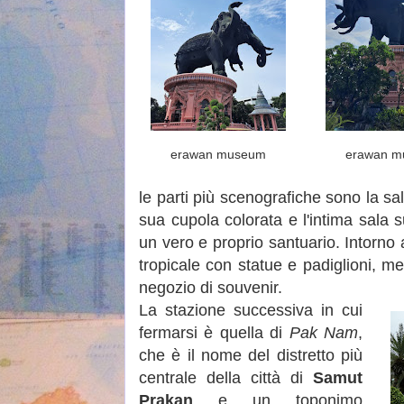
erawan museum
erawan 
le parti più scenografiche sono la s
sua cupola colorata e l'intima sala s
un vero e proprio santuario. Intorno a
tropicale con statue e padiglioni, m
negozio di souvenir.
La stazione successiva in cui
fermarsi è quella di
Pak Nam
,
che è il nome del distretto più
centrale della città di
Samut
Prakan
e un toponimo