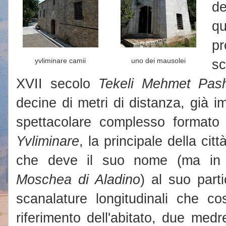
d
qu
p
yvliminare camii
uno dei mausolei
s
XVII secolo
Tekeli Mehmet Pas
decine di metri di distanza, già 
spettacolare complesso formato
Yvliminare
, la principale della citt
che deve il suo nome (ma in ef
Moschea di Aladino
) al suo part
scanalature longitudinali che co
riferimento dell'abitato, due med