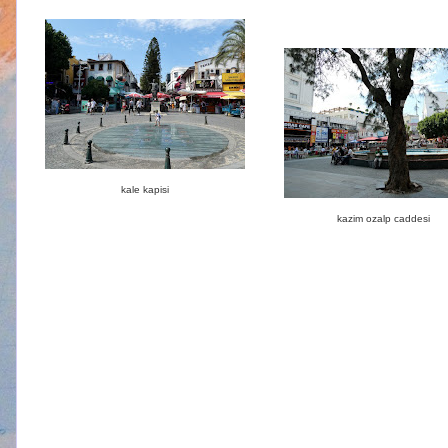
kale kapisi
kazim ozalp caddesi