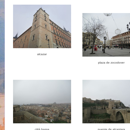
alcazar
plaza de zocodover
città bassa
puente de alcantara