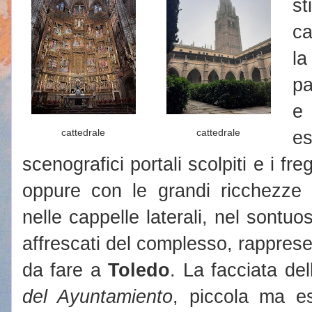
s
ca
l
pa
e 
cattedrale
cattedrale
e
scenografici portali scolpiti e i fre
oppure con le grandi ricchezze 
nelle cappelle laterali, nel sontuos
affrescati del complesso, rappresent
da fare a
Toledo
. La facciata de
del Ayuntamiento
, piccola ma e