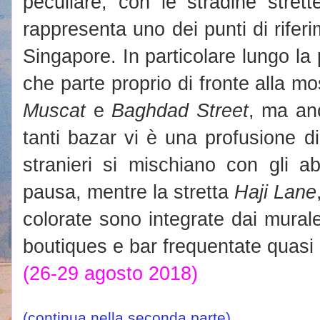
peculiare, con le stradine stret
rappresenta uno dei punti di riferi
Singapore. In particolare lungo l
che parte proprio di fronte alla mo
Muscat
e
Baghdad Street
, ma anc
tanti bazar vi è una profusione di 
stranieri si mischiano con gli a
pausa, mentre la stretta
Haji Lane
colorate sono integrate dai murales
boutiques e bar frequentate quasi 
(26-29 agosto 2018)
(continua nella seconda parte)