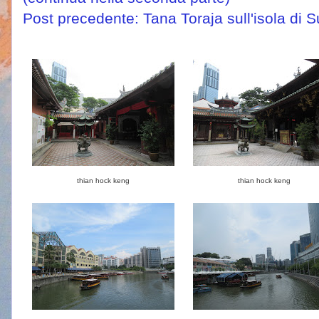
Post precedente: Tana Toraja sull'isola di 
thian hock keng
thian hock keng