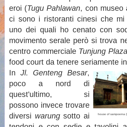
eroi (
Tugu Pahlawan
, con museo 
ci sono i ristoranti cinesi che mi 
uno dei quali ho cenato con sod
movimento serale però si trova ne
centro commerciale
Tunjung Plaz
food court da tenere seriamente i
In
Jl. Genteng Besar
,
poco a nord di
quest'ultimo, si
possono invece trovare
diversi
warung
sotto ai
house of sampoerna (
tendoni e con sedie e tavolini al