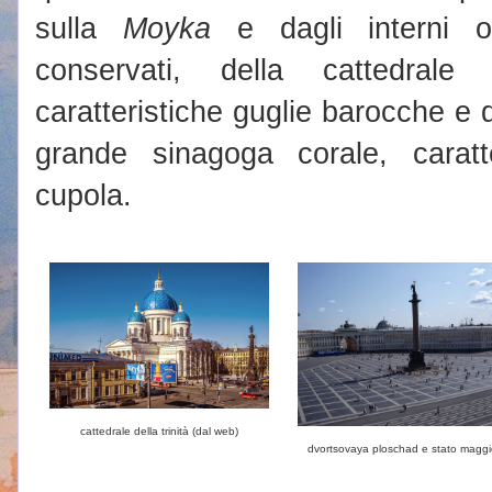
sulla
Moyka
e dagli interni ot
conservati, della cattedral
caratteristiche guglie barocche e d
grande sinagoga corale, carat
cupola.
cattedrale della trinità (dal web)
dvortsovaya ploschad e stato maggi