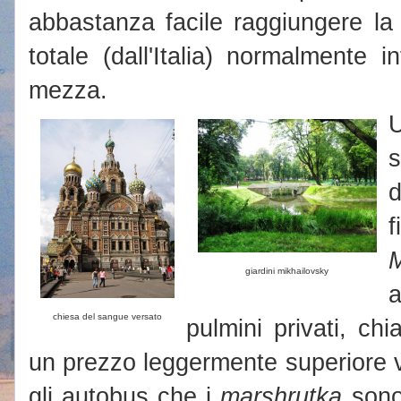
abbastanza facile raggiungere la
totale (dall'Italia) normalmente i
mezza.
U
s
d
giardini mikhailovsky
chiesa del sangue versato
pulmini privati, ch
un prezzo leggermente superiore v
gli autobus che i
marshrutka
sono 