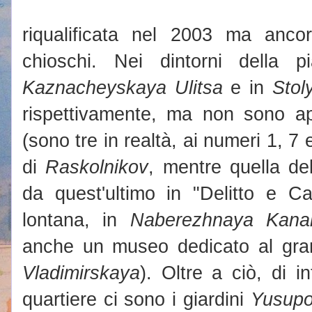
riqualificata nel 2003 ma anco
chioschi. Nei dintorni della pi
Kaznacheyskaya Ulitsa
e in
Stol
rispettivamente, ma non sono ap
(sono tre in realtà, ai numeri 1, 7 
di
Raskolnikov
, mentre quella de
da quest'ultimo in "Delitto e C
lontana, in
Naberezhnaya Kana
anche un museo dedicato al grand
Vladimirskaya
). Oltre a ciò, di i
quartiere ci sono i giardini
Yusup