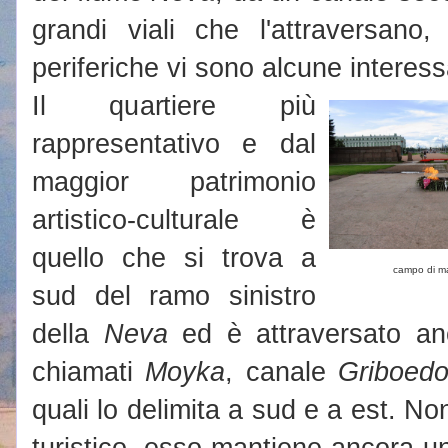
grandi viali che l'attraversano
periferiche vi sono alcune interessa
Il quartiere più
rappresentativo e dal
maggior patrimonio
artistico-culturale è
quello che si trova a
campo di m
sud del ramo sinistro
della
Neva
ed è attraversato anc
chiamati
Moyka
, canale
Griboed
quali lo delimita a sud e a est. Non
turistico, esso mantiene ancora un